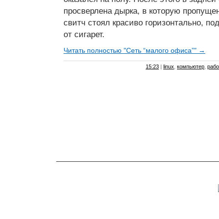
просверлена дырка, в которую пропуще
свитч стоял красиво горизонтально, по
от сигарет.
Читать полностью "Сеть “малого офиса”" →
15:23
|
linux
,
компьютер
,
рабо