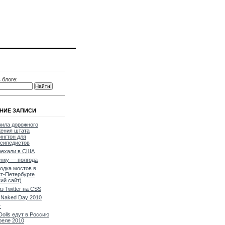
 блоге:
НИЕ ЗАПИСИ
ила дорожного
ения штата
нгтон для
сипедистов
еехали в США
нку — полгода
одка мостов в
т-Петербурге
кий сайт)
из Twitter на CSS
Naked Day 2010
т
Dolls едут в Россию
реле 2010