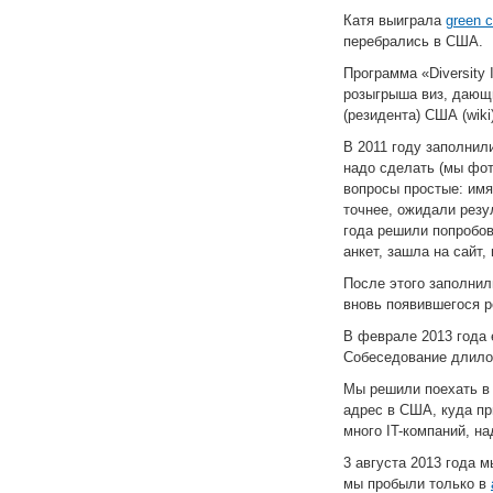
Катя выиграла
green c
перебрались в США.
Программа «Diversity 
розыгрыша виз, дающи
(резидента) США (wiki)
В 2011 году заполнил
надо сделать (мы фо
вопросы простые: имя,
точнее, ожидали резу
года решили попробов
анкет, зашла на сайт,
После этого заполнил
вновь появившегося р
В феврале 2013 года 
Собеседование длилос
Мы решили поехать в 
адрес в США, куда пр
много IT-компаний, на
3 августа 2013 года 
мы пробыли только в