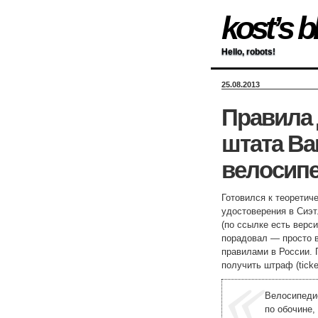
kost’s b
Hello, robots!
25.08.2013
Правила
штата Ва
велосип
Готовился к теоретич
удостоверения в Сиэ
(по ссылке есть верс
порадовал — просто в
правилами в России. 
получить штраф (ticke
Велосипедис
по обочине,