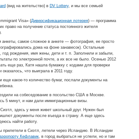
ard
(вид на жительство) в
DV Lottery
, и мы все семьей
Immigrant Visa» (
Диверсификационная лотерея
) — программа
х право на получение статуса постоянного жителя
.
и анкеты, самое сложное в анкете — фотография, ее просто
тографировались дома на фоне занавесок). Остальные
 год рождения, имя жены, дети и т. п. Заполнили и забыли,
льтаты по электронной почте, а их все не было. Осенью 2012
ать еще раз, Катя нашла бумажку с кодами для проверки
 и оказалось, что выиграла в 2011 году.
и еще какое-то количество бумаг, послали документы на
ебенка.
ездили на собеседование в посольство США в Москве.
ь 5 минут, и нам дали иммиграционные визы.
Сиэтл, здесь у меня живет школьный друг. Нужен был
ишлют документы после въезда в страну. А еще здесь
деюсь найти работу.
мы прилетели в Сиэтл, летели через Исландию. В Исландии
аэропорту Кефлавик
, в город выбраться не успели, но и там