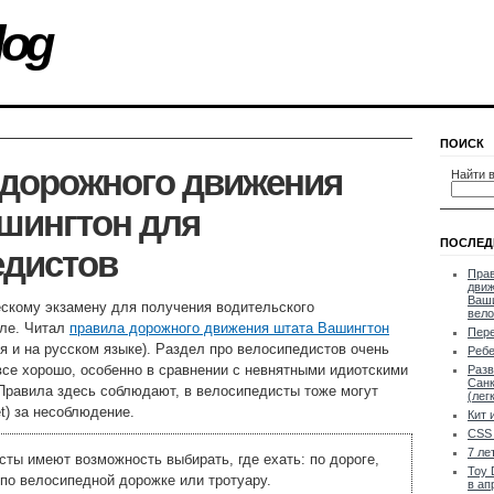
log
ПОИСК
 дорожного движения
Найти в
шингтон для
ПОСЛЕД
едистов
Прав
движ
Ваши
ескому экзамену для получения водительского
вело
тле. Читал
правила дорожного движения штата Вашингтон
Пер
ия и на русском языке). Раздел про велосипедистов очень
Ребе
се хорошо, особенно в сравнении с невнятными идиотскими
Разв
Санк
Правила здесь соблюдают, в велосипедисты тоже могут
(лег
t) за несоблюдение.
Кит 
CSS 
7 ле
ты имеют возможность выбирать, где ехать: по дороге,
Toy 
 по велосипедной дорожке или тротуару.
в ап