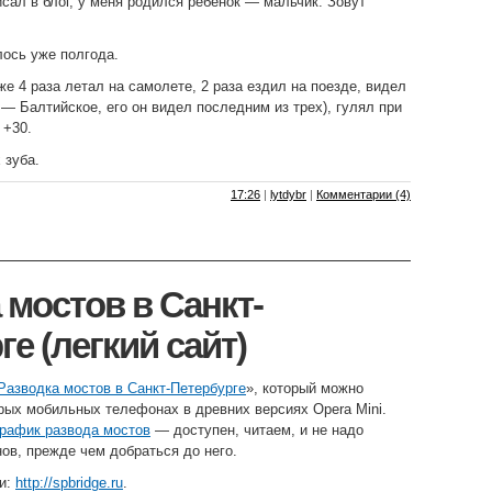
исал в блог, у меня родился ребенок — мальчик. Зовут
ось уже полгода.
же 4 раза летал на самолете, 2 раза ездил на поезде, видел
 — Балтийское, его он видел последним из трех), гулял при
 +30.
 зуба.
17:26
|
lytdybr
|
Комментарии (4)
 мостов в Санкт-
е (легкий сайт)
Разводка мостов в Санкт-Петербурге
», который можно
рых мобильных телефонах в древних версиях Opera Mini.
график развода мостов
— доступен, читаем, и не надо
нов, прежде чем добраться до него.
ки:
http://spbridge.ru
.