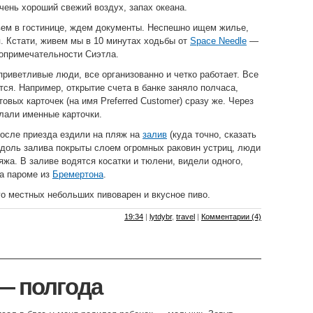
чень хороший свежий воздух, запах океана.
вем в гостинице, ждем документы. Неспешно ищем жилье,
. Кстати, живем мы в 10 минутах ходьбы от
Space Needle
—
опримечательности Сиэтла.
приветливые люди, все организованно и четко работает. Все
ся. Например, открытие счета в банке заняло полчаса,
овых карточек (на имя Preferred Customer) сразу же. Через
слали именные карточки.
осле приезда ездили на пляж на
залив
(куда точно, сказать
 вдоль залива покрыты слоем огромных раковин устриц, люди
яжа. В заливе водятся косатки и тюлени, видели одного,
на пароме из
Бремертона
.
о местных небольших пивоварен и вкусное пиво.
19:34
|
lytdybr
,
travel
|
Комментарии (4)
— полгода