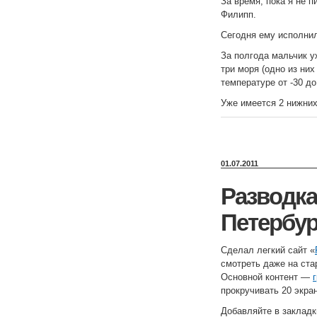
За время, пока я не п
Филипп.
Сегодня ему исполнил
За полгода мальчик у
три моря (одно из них
температуре от -30 до
Уже имеется 2 нижних
01.07.2011
Разводка
Петербург
Сделал легкий сайт «
смотреть даже на ста
Основной контент —
прокручивать 20 экра
Добавляйте в заклад