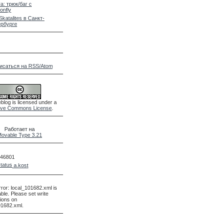
a: трюк/баг с
onfly
Skatalites в Санкт-
рбурге
исаться на RSS/Atom
blog is licensed under a
ive Commons License
.
Работает на
ovable Type 3.21
46801
a.kost
rror: local_101682.xml is
able. Please set write
ions on
01682.xml.