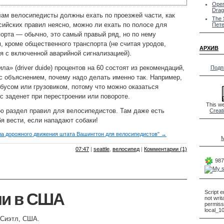
Oper
Drag
ам велосипедисты должны ехать по проезжей части, как
The 
сийских правил неясно, можно ли ехать по полосе для
Пете
орта — обычно, это самый правый ряд, но по нему
, кроме общественного транспорта (не считая уродов,
АРХИВ
я с включенной аварийной сигнализацией).
а» (driver duide) процентов на 60 состоят из рекомендаций,
Подп
 с объяснением, почему надо делать именно так. Например,
обусом или грузовиком, потому что можно оказаться
ас заденет при перестроении или повороте.
This we
ю раздел правил для велосипедистов. Там даже есть
Creat
бя вести, если нападают собаки!
ла дорожного движения штата Вашингтон для велосипедистов" →
M
07:47
|
seattle
,
велосипед
|
Комментарии (1)
987
Script e
ли в США
not writ
permiss
local_1
 Сиэтл, США.