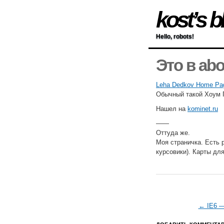
kost’s b
Hello, robots!
Это в abo
Leha Dedkov Home Pa
Обычный такой Хоум П
Нашел на
kominet.ru
——
Оттуда же.
Моя страничка. Есть 
курсовики). Карты дл
← IE6 —