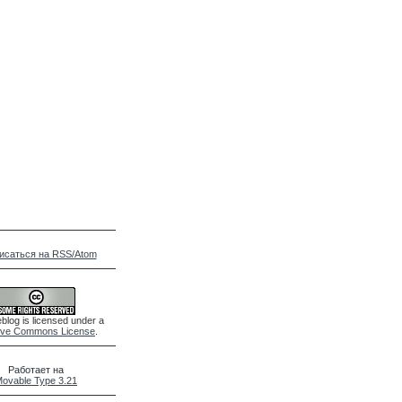
исаться на RSS/Atom
blog is licensed under a
ive Commons License
.
Работает на
ovable Type 3.21