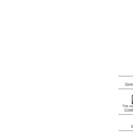
Подп
This we
Creat
M