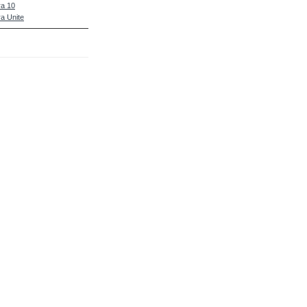
a 10
a Unite