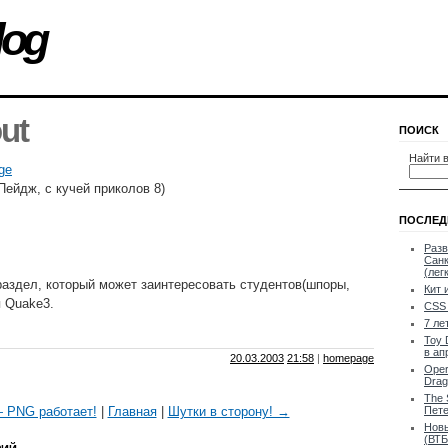
log
ut
ПОИСК
Найти в
ge
ейдж, с кучей приколов 8)
ПОСЛЕД
Разв
Санк
(лег
раздел, который может заинтересовать студентов(шпоры,
Кит 
я Quake3.
CSS 
7 ле
Toy 
в ап
20.03.2003
21:58
|
homepage
Oper
Drag
The 
 PNG работает!
|
Главная
|
Шутки в сторону! →
Пете
Новы
(ВТБ