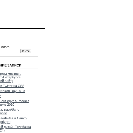
 блоге:
НИЕ ЗАПИСИ
одка мостов в
т-Петербурге
кий сайт)
из Twitter на CSS
Naked Day 2010
т
Dolls едут в Россию
реле 2010
a: трюк/баг с
onfly
Skatalites в Санкт-
рбурге
й дизайн Телебанка
24)