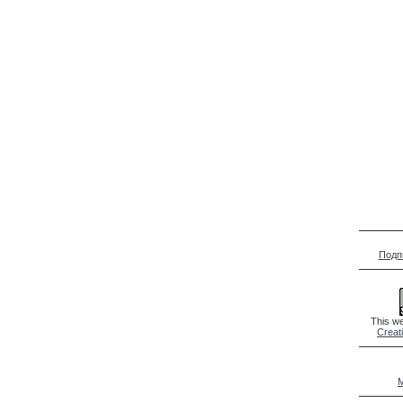
Подп
This we
Creat
M