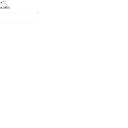
a 10
a Unite