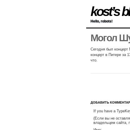
kost’s b
Hello, robots!
Могол Ш
Сегодня был концерт 
концерт в Питере за 1
что.
ДОБАВИТЬ КОММЕНТА
If you have a TypeKey
(Если вы не оставл
владельцем сайта, 
Имя: