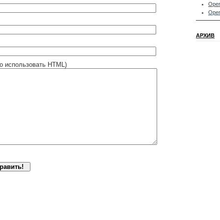
Oper
Oper
АРХИВ
о использовать HTML)