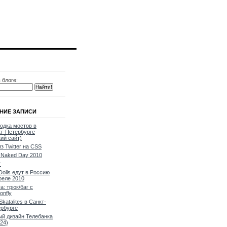
 блоге:
НИЕ ЗАПИСИ
одка мостов в
т-Петербурге
кий сайт)
из Twitter на CSS
Naked Day 2010
т
Dolls едут в Россию
реле 2010
a: трюк/баг с
onfly
Skatalites в Санкт-
рбурге
й дизайн Телебанка
24)