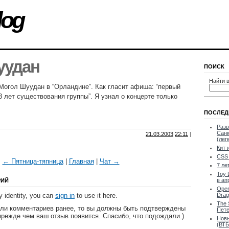
log
уудан
ПОИСК
Найти в
Могол Шуудан в “Орландине”. Как гласит афиша: “первый
3 лет существования группы”. Я узнал о концерте только
ПОСЛЕД
Разв
Санк
21.03.2003
22:11
|
(лег
Кит 
CSS 
← Пятница-тяпница
|
Главная
|
Чат →
7 ле
Toy 
в ап
РИЙ
Oper
 identity, you can
sign in
to use it here.
Drag
The 
яли комментариев ранее, то вы должны быть подтверждены
Пете
прежде чем ваш отзыв появится. Спасибо, что подождали.)
Новы
(ВТБ