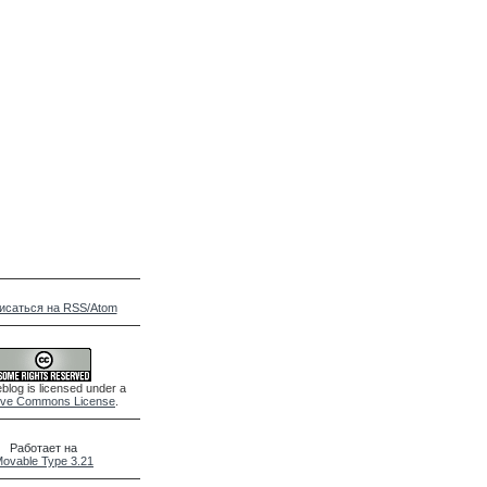
исаться на RSS/Atom
blog is licensed under a
ive Commons License
.
Работает на
ovable Type 3.21