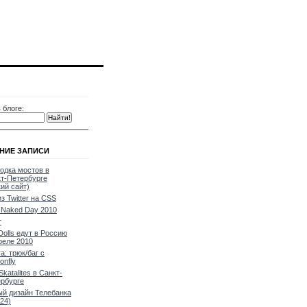
 блоге:
НИЕ ЗАПИСИ
одка мостов в
т-Петербурге
кий сайт)
из Twitter на CSS
Naked Day 2010
т
Dolls едут в Россию
реле 2010
a: трюк/баг с
onfly
Skatalites в Санкт-
рбурге
й дизайн Телебанка
24)