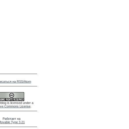
исаться на RSS/Atom
blog is licensed under a
ive Commons License
.
Работает на
ovable Type 3.21