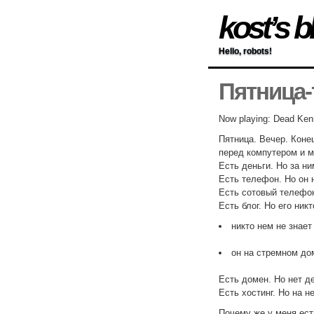
kost’s b
Hello, robots!
Пятница-
Now playing: Dead Ken
Пятница. Вечер. Коне
перед компутером и м
Есть деньги. Но за ни
Есть телефон. Но он н
Есть сотовый телефон.
Есть блог. Но его никт
никто нем не знает
он на стремном до
Есть домен. Но нет де
Есть хостинг. Но на н
Почему же у меня есть