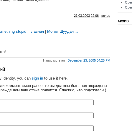
Oper
Oper
21.03.2003
22:06
|
вечер
АРХИВ
mething stupid
|
Главная
|
Могол Шуудан →
ыта!
Написал: гыня |
December 23, 2005 04:25 PM
РИЙ
 identity, you can
sign in
to use it here.
яли комментариев ранее, то вы должны быть подтверждены
прежде чем ваш отзыв появится. Спасибо, что подождали.)