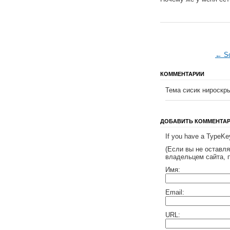
← So
КОММЕНТАРИИ
Тема сисик нироскр
ДОБАВИТЬ КОММЕНТА
If you have a TypeKey
(Если вы не оставл
владельцем сайта, 
Имя:
Email:
URL: