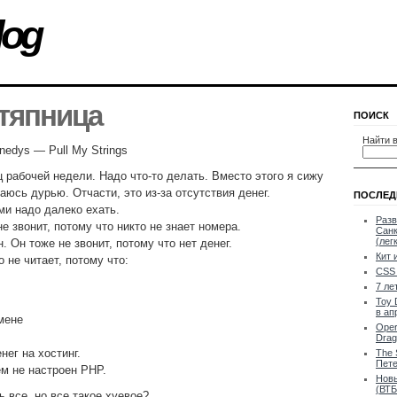
log
тяпница
ПОИСК
Найти в
nedys — Pull My Strings
ц рабочей недели. Надо что-то делать. Вместо этого я сижу
аюсь дурью. Отчасти, это из-за отсутствия денег.
ПОСЛЕД
ми надо далеко ехать.
Разв
е звонит, потому что никто не знает номера.
Санк
(лег
 Он тоже не звонит, потому что нет денег.
Кит 
о не читает, потому что:
CSS 
7 ле
Toy 
в ап
мене
Oper
Drag
нег на хостинг.
The 
Пете
ем не настроен PHP.
Новы
(ВТБ
 все, но все такое хуевое?