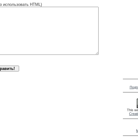
о использовать HTML)
Подп
This we
Creat
M