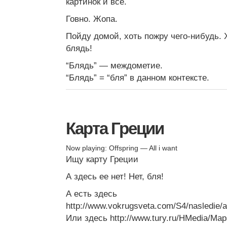
картинок и все.
Говно. Жопа.
Пойду домой, хоть пожру чего-нибудь. Х
блядь!
“Блядь” — междометие.
“Блядь” = “бля” в данном контексте.
Карта Греции
Now playing: Offspring — All i want
Ищу карту Греции
А здесь ее нет! Нет, бля!
А есть здесь
http://www.vokrugsveta.com/S4/nasledie/af
Или здесь http://www.tury.ru/HMedia/Ma