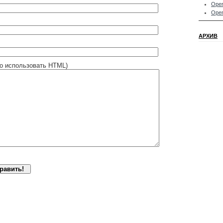
Oper
Oper
АРХИВ
о использовать HTML)