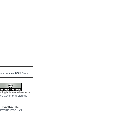
исаться на RSS/Atom
blog is licensed under a
ive Commons License
.
Работает на
ovable Type 3.21