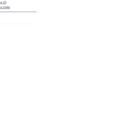
a 10
a Unite