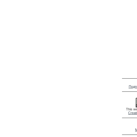
Подп
This we
Creat
M