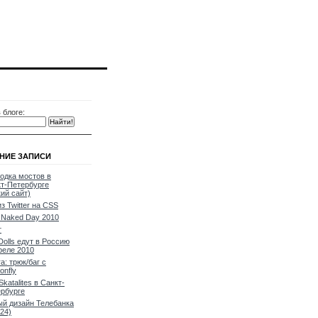
 блоге:
НИЕ ЗАПИСИ
одка мостов в
т-Петербурге
кий сайт)
из Twitter на CSS
Naked Day 2010
т
Dolls едут в Россию
реле 2010
a: трюк/баг с
onfly
Skatalites в Санкт-
рбурге
й дизайн Телебанка
24)