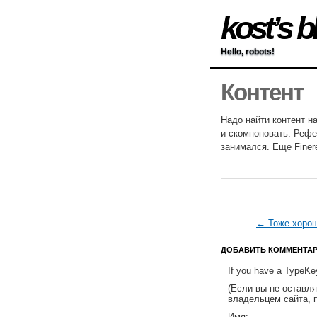
kost’s b
Hello, robots!
Контент
Надо найти контент на
и скомпоновать. Рефе
занимался. Еще Finere
← Тоже хоро
ДОБАВИТЬ КОММЕНТА
If you have a TypeKey
(Если вы не оставл
владельцем сайта, 
Имя: