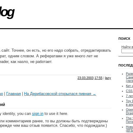
log
ПОИСК
Найти в
 сайт. Точнее, он есть, но его надо собрать, отредактировать
рат, одним словом. А рефератами я уже много лет не
ader, как назло, не работает.
ПОСЛЕД
Разв
Санк
23.03.2003
17:55
|
lazy
(лег
Кит 
CSS 
шо
|
Главная
|
На Дерибасовской открылася пивная →
7 ле
Toy 
в ап
РИЙ
Oper
 identity, you can
sign in
to use it here.
Drag
The 
яли комментариев ранее, то вы должны быть подтверждены
Пете
прежде чем ваш отзыв появится. Спасибо, что подождали.)
Новы
(ВТБ