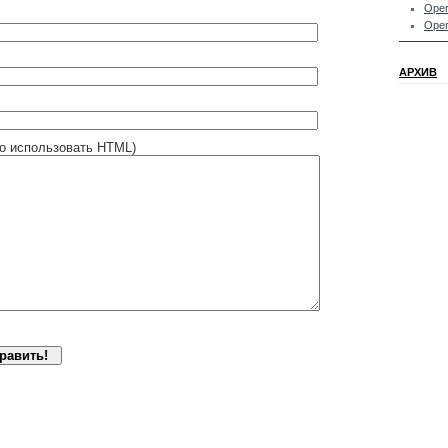
Oper
Oper
АРХИВ
о использовать HTML)