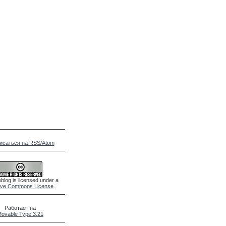
исаться на RSS/Atom
blog is licensed under a
ive Commons License
.
Работает на
ovable Type 3.21