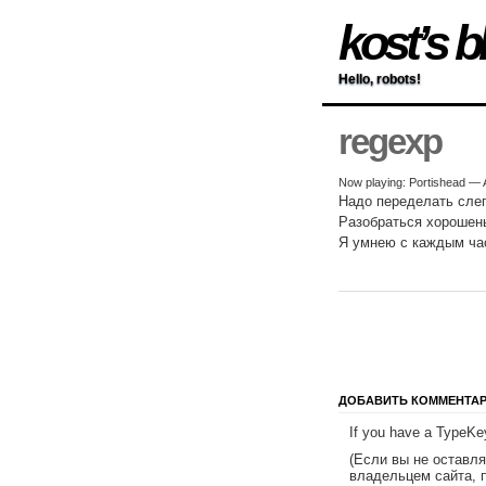
kost’s b
Hello, robots!
regexp
Now playing: Portishead — A
Надо переделать слег
Разобраться хорошен
Я умнею с каждым ча
ДОБАВИТЬ КОММЕНТА
If you have a TypeKey
(Если вы не оставл
владельцем сайта, 