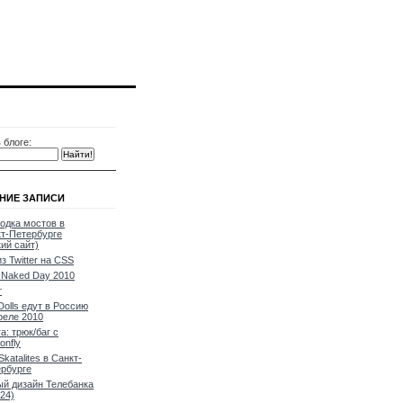
 блоге:
НИЕ ЗАПИСИ
одка мостов в
т-Петербурге
кий сайт)
из Twitter на CSS
Naked Day 2010
т
Dolls едут в Россию
реле 2010
a: трюк/баг с
onfly
Skatalites в Санкт-
рбурге
й дизайн Телебанка
24)