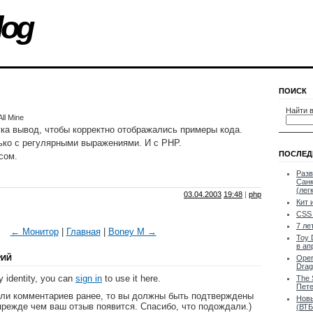
log
ПОИСК
Найти в
ll Mine
ка вывод, чтобы корректно отображались примеры кода.
ько с регулярными выражениями. И с PHP.
ПОСЛЕД
сом.
Разв
Санк
(лег
03.04.2003
19:48
|
php
Кит 
CSS 
7 ле
← Монитор
|
Главная
|
Boney M →
Toy 
в ап
РИЙ
Oper
Drag
 identity, you can
sign in
to use it here.
The 
Пете
яли комментариев ранее, то вы должны быть подтверждены
Новы
прежде чем ваш отзыв появится. Спасибо, что подождали.)
(ВТБ