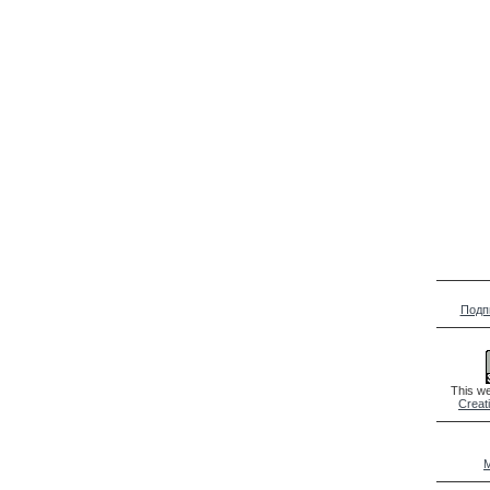
Подп
This we
Creat
M