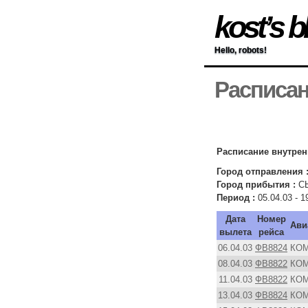
kost’s b
Hello, robots!
Расписан
Расписание внутрен
Город отправления 
Город прибытия :
С
Период :
05.04.03 - 1
Дата
Номер
Ави
вылета
рейса
06.04.03
ФВ8824
КО
08.04.03
ФВ8822
КО
11.04.03
ФВ8822
КО
13.04.03
ФВ8824
КО