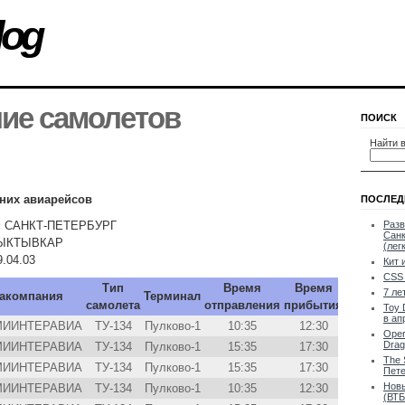
log
ие самолетов
ПОИСК
Найти в
них авиарейсов
ПОСЛЕД
:
САНКТ-ПЕТЕРБУРГ
Разв
Санк
ЫКТЫВКАР
(лег
9.04.03
Кит 
CSS 
Тип
Время
Время
7 ле
акомпания
Терминал
самолета
отправления
прибытия
Toy 
в ап
МИИНТЕРАВИА
ТУ-134
Пулково-1
10:35
12:30
Oper
Drag
МИИНТЕРАВИА
ТУ-134
Пулково-1
15:35
17:30
The 
МИИНТЕРАВИА
ТУ-134
Пулково-1
15:35
17:30
Пете
Новы
МИИНТЕРАВИА
ТУ-134
Пулково-1
10:35
12:30
(ВТБ