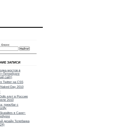
 блоге:
НИЕ ЗАПИСИ
одка мостов в
т-Петербурге
кий сайт)
из Twitter на CSS
Naked Day 2010
т
Dolls едут в Россию
реле 2010
a: трюк/баг с
onfly
Skatalites в Санкт-
рбурге
й дизайн Телебанка
24)