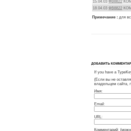
15.04.03
ФВ8822
КО
18.04.03
ФВ8822
КО
Примечаниe :
для вс
ДОБАВИТЬ КОММЕНТА
If you have a TypeKey
(Если вы не оставл
владельцем сайта, 
Имя:
Email:
URL:
Комментарий: (можн