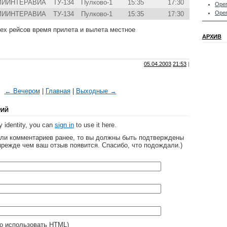
МИИНТЕРАВИА
ТУ-134
Пулково-1
15:35
17:30
Oper
Oper
МИИНТЕРАВИА
ТУ-134
Пулково-1
15:35
17:30
ех рейсов время прилета и вылета местное
АРХИВ
05.04.2003
21:53
|
← Вечером
|
Главная
|
Выходные →
РИЙ
 identity, you can
sign in
to use it here.
яли комментариев ранее, то вы должны быть подтверждены
прежде чем ваш отзыв появится. Спасибо, что подождали.)
о использовать HTML)