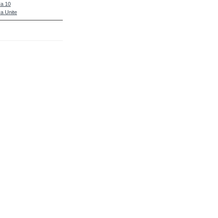
a 10
a Unite