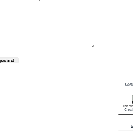
Подп
This we
Creat
M