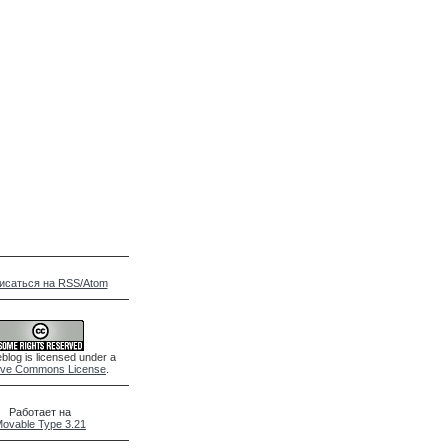
исаться на RSS/Atom
blog is licensed under a
ive Commons License
.
Работает на
ovable Type 3.21