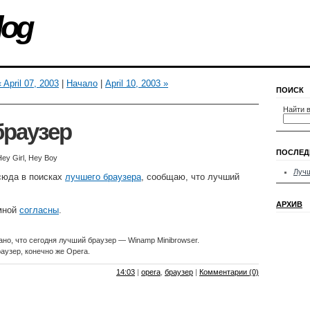
log
« April 07, 2003
|
Начало
|
April 10, 2003 »
ПОИСК
Найти в
браузер
ПОСЛЕД
ey Girl, Hey Boy
Лучш
 сюда в поисках
лучшего браузера
, сообщаю, что лучший
АРХИВ
мной
согласны
.
но, что сегодня лучший браузер — Winamp Minibrowser.
аузер, конечно же Opera.
14:03
|
opera
,
браузер
|
Комментарии (0)