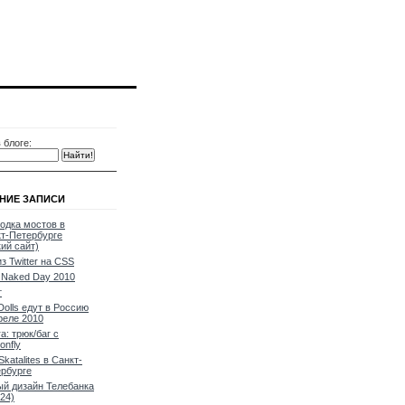
 блоге:
НИЕ ЗАПИСИ
одка мостов в
т-Петербурге
кий сайт)
из Twitter на CSS
Naked Day 2010
т
Dolls едут в Россию
реле 2010
a: трюк/баг с
onfly
Skatalites в Санкт-
рбурге
й дизайн Телебанка
24)