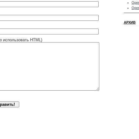
Oper
Oper
АРХИВ
о использовать HTML)