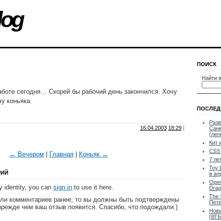
log
ПОИСК
Найти в
аботе сегодня… Скорей бы рабочий день закончился. Хочу
чу коньяка.
ПОСЛЕД
Разв
16.04.2003
18:29
|
Санк
(лег
Кит 
CSS 
← Вечером
|
Главная
|
Коньяк →
7 ле
Toy 
РИЙ
в ап
Oper
 identity, you can
sign in
to use it here.
Drag
The 
яли комментариев ранее, то вы должны быть подтверждены
Пете
прежде чем ваш отзыв появится. Спасибо, что подождали.)
Новы
(ВТБ