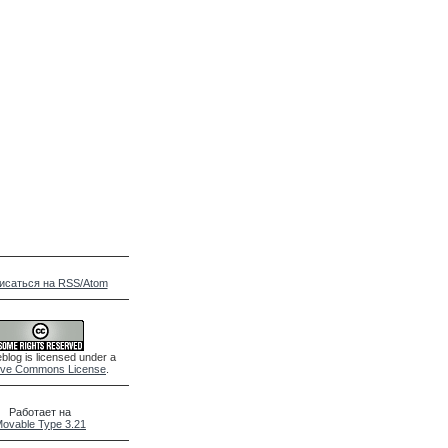
исаться на RSS/Atom
blog is licensed under a
ive Commons License
.
Работает на
ovable Type 3.21