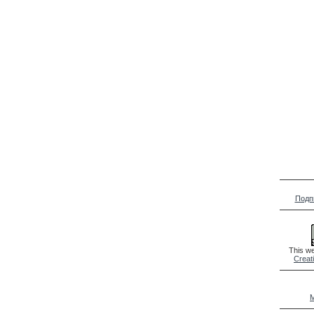
Подп
This we
Creat
M