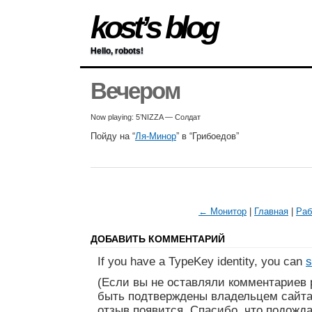
kost’s blog
Hello, robots!
Вечером
Now playing: 5’NIZZA — Солдат
Пойду на “
Ля-Минор
” в “Грибоедов”
← Монитор
|
Главная
|
Раб
ДОБАВИТЬ КОММЕНТАРИЙ
If you have a TypeKey identity, you can
s
(Если вы не оставляли комментариев 
быть подтверждены владельцем сайта
отзыв появится. Спасибо, что подожда