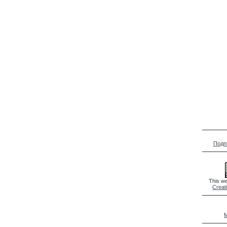
Подп
This we
Creat
M