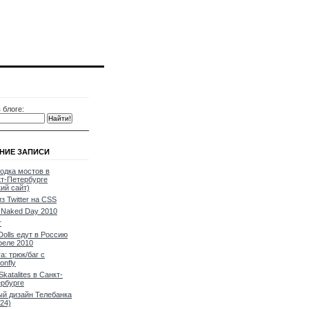
 блоге:
НИЕ ЗАПИСИ
одка мостов в
т-Петербурге
кий сайт)
из Twitter на CSS
Naked Day 2010
т
Dolls едут в Россию
реле 2010
a: трюк/баг с
onfly
Skatalites в Санкт-
рбурге
й дизайн Телебанка
24)