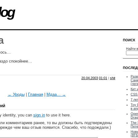
log
а
ПОИСК
Найти в
илось…
раздо спокойнее…
ПОСЛЕД
Разв
20.04.2003
01:01
|
shit
Санк
(лег
Кит 
← Уроды
|
Главная
|
Мдаа… →
CSS 
7 ле
Toy 
РИЙ
в ап
Oper
 identity, you can
sign in
to use it here.
Drag
яли комментариев ранее, то вы должны быть подтверждены
The 
Пете
прежде чем ваш отзыв появится. Спасибо, что подождали.)
Новы
(ВТБ