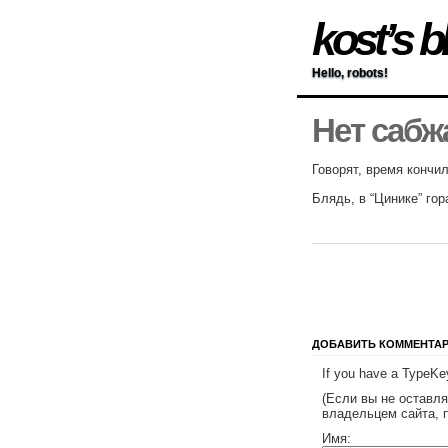
kost’s b
Hello, robots!
Нет сабж
Говорят, время конч
Блядь, в “Цинике” го
ДОБАВИТЬ КОММЕНТА
If you have a TypeKey
(Если вы не оставл
владельцем сайта, 
Имя: