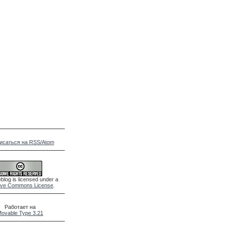
исаться на RSS/Atom
blog is licensed under a
ive Commons License
.
Работает на
ovable Type 3.21