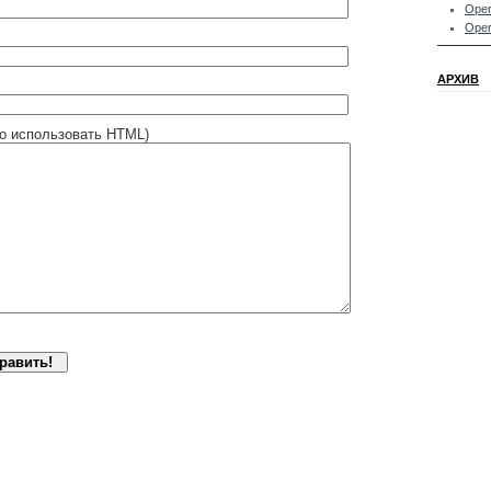
Oper
Oper
АРХИВ
о использовать HTML)