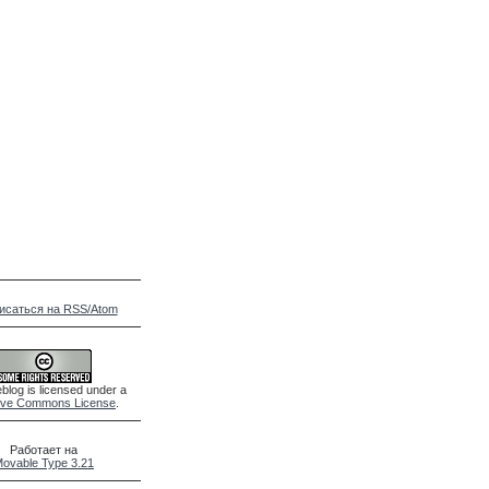
исаться на RSS/Atom
blog is licensed under a
ive Commons License
.
Работает на
ovable Type 3.21