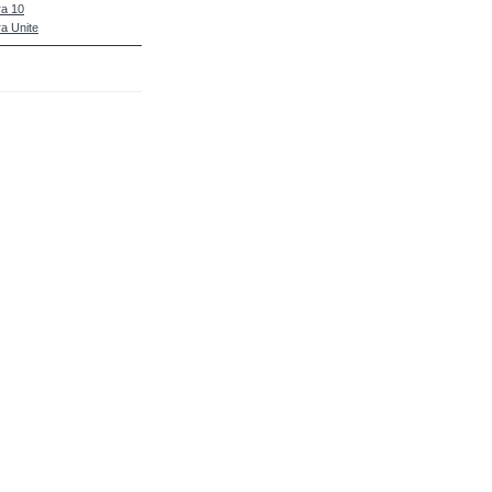
a 10
a Unite