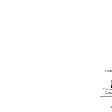
Подп
This we
Creat
M