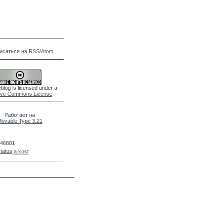
исаться на RSS/Atom
blog is licensed under a
ive Commons License
.
Работает на
ovable Type 3.21
46801
a.kost