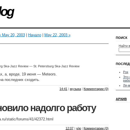
log
« May 20, 2003
|
Начало
|
May 22, 2003 »
ПОИСК
Найти в
ПОСЛЕД
burg Ska-Jazz Review — St. Petersburg Ska-Jazz Review
Рок
x, а, вроде, 19 июня — Meteors.
Это 
на последних сходить.
рабо
Ля-
14:41
|
музыка
|
Комментарии (0)
АРХИВ
новило надолго работу
a.ru/static/forums/41/42372.html
12:07
|
ч/ю
|
Комментарии (0)