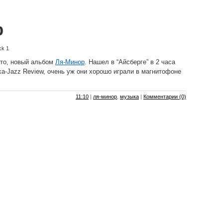
р
ck 1
-то, новый альбом
Ля-Минор
. Нашел в “Айсберге” в 2 часа
ka-Jazz Review, очень уж они хорошо играли в магнитофоне
11:10
|
ля-минор
,
музыка
|
Комментарии (0)