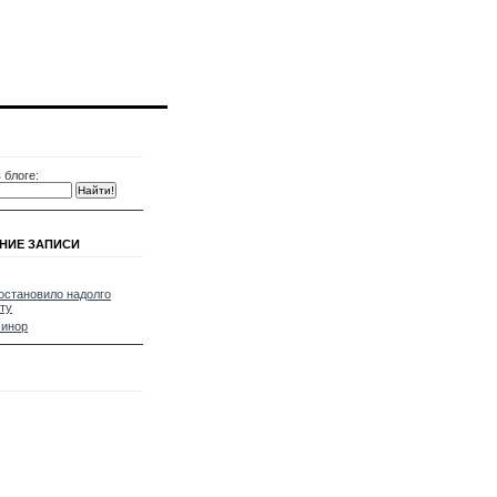
 блоге:
НИЕ ЗАПИСИ
остановило надолго
ту
минор