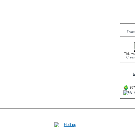
Подп
This we
Creat
M
987