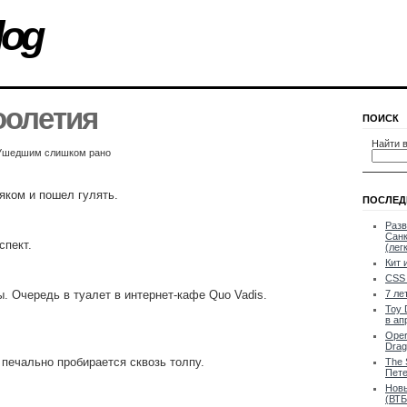
log
оолетия
ПОИСК
Найти в
— Ушедшим слишком рано
яком и пошел гулять.
ПОСЛЕД
Разв
Санк
спект.
(лег
Кит 
CSS 
. Очередь в туалет в интернет-кафе Quo Vadis.
7 ле
Toy 
в ап
Oper
Drag
печально пробирается сквозь толпу.
The 
Пете
Новы
(ВТБ