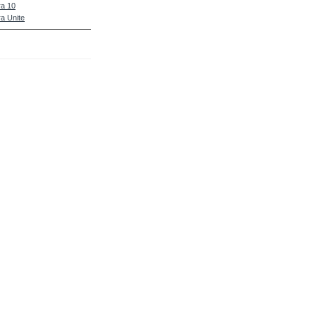
a 10
a Unite