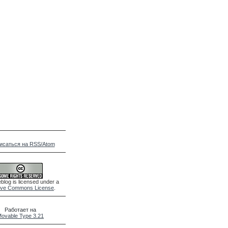
исаться на RSS/Atom
blog is licensed under a
ive Commons License
.
Работает на
ovable Type 3.21