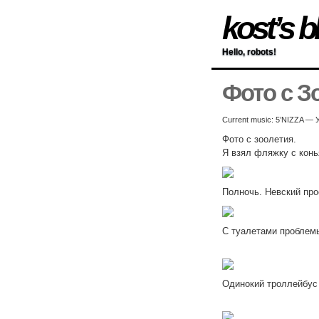
kost’s b
Hello, robots!
Фото с З
Current music: 5’NIZZA 
Фото с зоолетия.
Я взял фляжку с конь
Полночь. Невский про
С туалетами проблемы
Одинокий троллейбус 