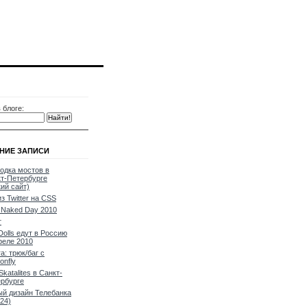
 блоге:
НИЕ ЗАПИСИ
одка мостов в
т-Петербурге
кий сайт)
из Twitter на CSS
Naked Day 2010
т
Dolls едут в Россию
реле 2010
a: трюк/баг с
onfly
Skatalites в Санкт-
рбурге
й дизайн Телебанка
24)