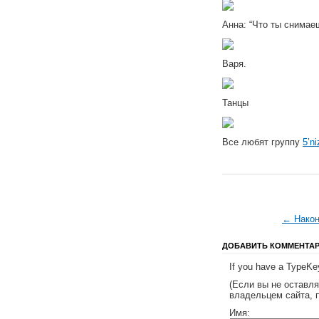
Анна: “Что ты снимае
Варя.
Танцы
Все любят группу
5’n
← Након
ДОБАВИТЬ КОММЕНТА
If you have a TypeKey
(Если вы не оставл
владельцем сайта, 
Имя: