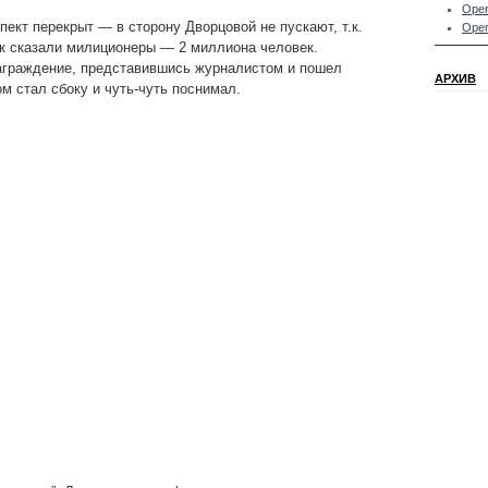
Oper
пект перекрыт — в сторону Дворцовой не пускают, т.к.
Oper
ак сказали милиционеры — 2 миллиона человек.
заграждение, представившись журналистом и пошел
АРХИВ
ом стал сбоку и чуть-чуть поснимал.