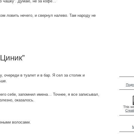
ю чашку”. Думаю, не за кофе…
ком ловить нечего, и свернул налево. Там народу не
“Циник”
, очереди в туалет и в бар. Я сел за столик и
ьше.
Подп
чего себе, запомнил имена… Точнее, я все записывал,
олезно, оказалось.
This we
Creat
шеными волосами.
M