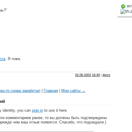
987
шь?”
izza
. Я тоже.
02.06.2003
16:40
|
фото
ец-то снова заработал
|
Главная
|
Мои сайты →
РИЙ
 identity, you can
sign in
to use it here.
яли комментариев ранее, то вы должны быть подтверждены
прежде чем ваш отзыв появится. Спасибо, что подождали.)