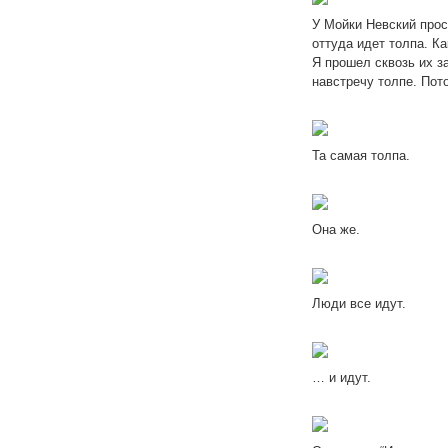
У Мойки Невский прос
оттуда идет толпа. К
Я прошел сквозь их 
навстречу толпе. Пот
Та самая толпа.
Она же.
Люди все идут.
… и идут.