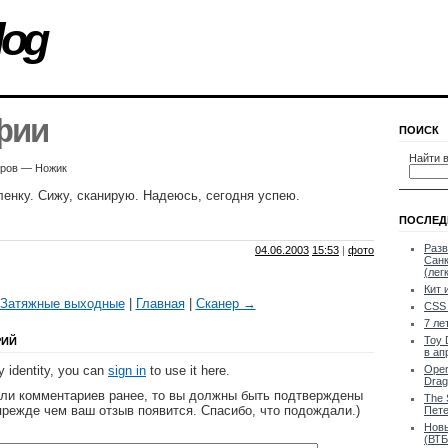
log
фии
ПОИСК
Найти в
уров — Ножик
ленку. Сижу, сканирую. Надеюсь, сегодня успею.
ПОСЛЕД
Разв
04.06.2003
15:53
|
фото
Санк
(лег
Кит 
Затяжные выходные
|
Главная
|
Сканер →
CSS 
7 ле
Toy 
РИЙ
в ап
 identity, you can
sign in
to use it here.
Oper
Drag
яли комментариев ранее, то вы должны быть подтверждены
The 
прежде чем ваш отзыв появится. Спасибо, что подождали.)
Пете
Новы
(ВТБ