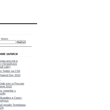
 блоге:
НИЕ ЗАПИСИ
одка мостов в
т-Петербурге
кий сайт)
из Twitter на CSS
Naked Day 2010
т
Dolls едут в Россию
реле 2010
a: трюк/баг с
onfly
Skatalites в Санкт-
рбурге
й дизайн Телебанка
24)