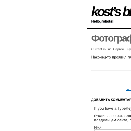
kost’s b
Hello, robots!
Фотогра
Current music: Сергей Шн
Наконец-то проявил п
← 
ДОБАВИТЬ КОММЕНТА
If you have a TypeKey
(Если вы не оставл
владельцем сайта, 
Имя: