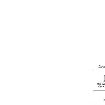
Подп
This we
Creat
M