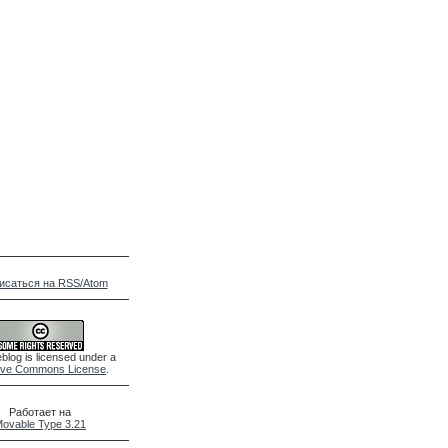
исаться на RSS/Atom
blog is licensed under a
ive Commons License
.
Работает на
ovable Type 3.21