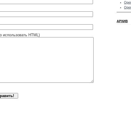
Oper
Oper
АРХИВ
о использовать HTML)