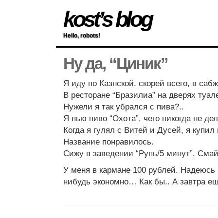
kost’s blog
Hello, robots!
Ну да, “Циник”
Я иду по Казнской, скорей всего, в сабж
В ресторане “Бразилиа” на дверях туал
Нужели я так убрался с пива?..
Я пью пиво “Охота”, чего никогда не д
Когда я гулял с Витей и Дусей, я купил
Название понравилось.
Сижу в заведении “Рупь/5 минут”. См
У меня в кармане 100 рублей. Надеюсь 
нибудь экономно… Как бы.. А завтра е