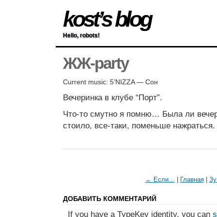
kost’s blog
Hello, robots!
ЖЖ-party
Current music: 5’NIZZA — Сон
Вечеринка в клубе “Порт”.
Что-то смутно я помню… Была ли вечер
стоило, все-таки, поменьше нажраться.
← Если…
|
Главная
|
Зу
ДОБАВИТЬ КОММЕНТАРИЙ
If you have a TypeKey identity, you can
s