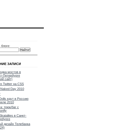
 блоге:
НИЕ ЗАПИСИ
одка мостов в
т-Петербурге
кий сайт)
из Twitter на CSS
Naked Day 2010
т
Dolls едут в Россию
реле 2010
a: трюк/баг с
onfly
Skatalites в Санкт-
рбурге
й дизайн Телебанка
24)