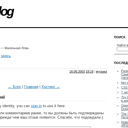
log
ПОИСК
Найти в
zz — Маленькая Ложь
e
здесь
ПОСЛЕД
Разв
16.06.2003
18:19
|
музыка
Санк
(лег
Кит 
← Блог
|
Главная
|
Хостинг →
CSS 
7 ле
Toy 
РИЙ
в ап
 identity, you can
sign in
to use it here.
Oper
Drag
яли комментариев ранее, то вы должны быть подтверждены
The 
прежде чем ваш отзыв появится. Спасибо, что подождали.)
Пете
Новы
(ВТБ