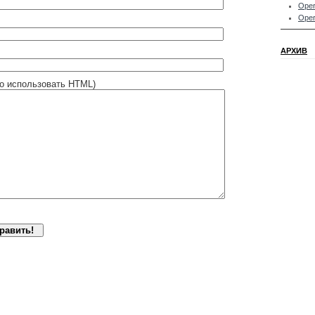
Oper
Oper
АРХИВ
о использовать HTML)