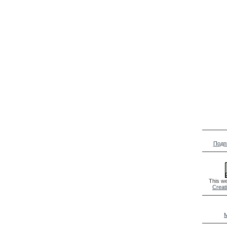
Подп
This we
Creat
M