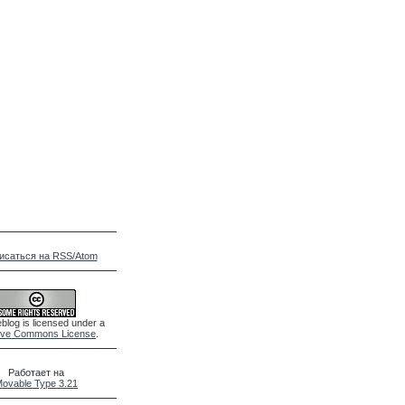
исаться на RSS/Atom
blog is licensed under a
ive Commons License
.
Работает на
ovable Type 3.21