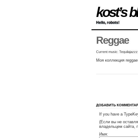
kost’s b
Hello, robots!
Reggae
Current music: Tequilajaz
Моя коллекция regga
ДОБАВИТЬ КОММЕНТА
If you have a TypeKey
(Если вы не оставл
владельцем сайта, 
Имя: