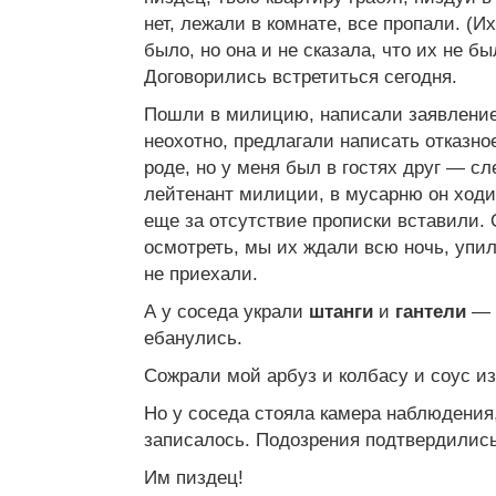
нет, лежали в комнате, все пропали. (Их
было, но она и не сказала, что их не б
Договорились встретиться сегодня.
Пошли в милицию, написали заявление,
неохотно, предлагали написать отказное
роде, но у меня был в гостях друг — с
лейтенант милиции, в мусарню он ходи
еще за отсутствие прописки вставили.
осмотреть, мы их ждали всю ночь, упили
не приехали.
А у соседа украли
штанги
и
гантели
— 1
ебанулись.
Сожрали мой арбуз и колбасу и соус из
Но у соседа стояла камера наблюдения,
записалось. Подозрения подтвердились
Им пиздец!