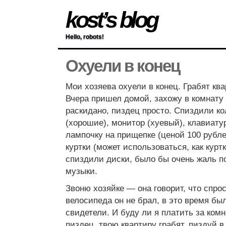
kost’s blog
Hello, robots!
Охуели в конец
Мои хозяева охуели в конец. Грабят ква
Вчера пришел домой, захожу в комнату 
раскидано, пиздец просто. Спиздили ко
(хорошие), монитор (хуевый), клавиату
лампочку на прищепке (ценой 100 рубле
куртки (может использоваться, как куртк
спиздили диски, было бы очень жаль п
музыки.
Звоню хозяйке — она говорит, что спро
велосипеда он не брал, в это время бы
свидетели. И буду ли я платить за комна
пиздец, твою квартиру грабят, пиздуй 