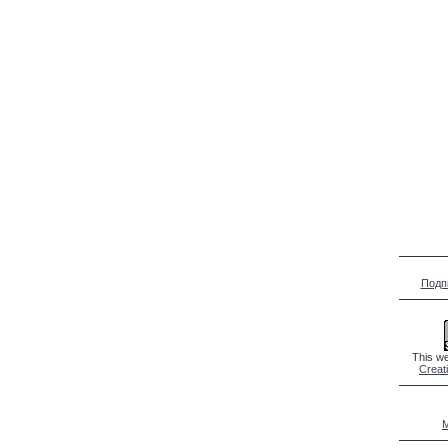
Подп
This we
Creat
M