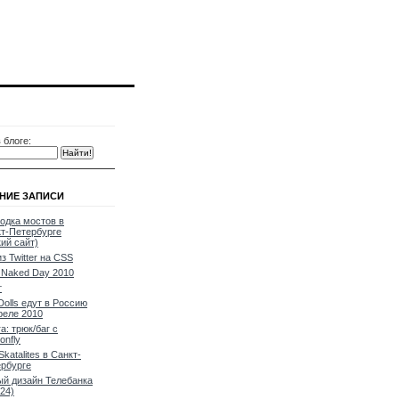
 блоге:
НИЕ ЗАПИСИ
одка мостов в
т-Петербурге
кий сайт)
из Twitter на CSS
Naked Day 2010
т
Dolls едут в Россию
реле 2010
a: трюк/баг с
onfly
Skatalites в Санкт-
рбурге
й дизайн Телебанка
24)