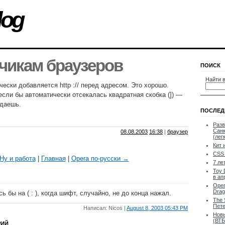
log
чикам браузеров
ПОИСК
Найти в
ески добавляется http :// перед адресом. Это хорошо.
сли бы автоматически отсекалась квадратная скобка (]) —
адаешь.
ПОСЛЕД
Разв
Санк
08.08.2003
16:38
|
браузер
(лег
Кит 
CSS 
Ну и работа
|
Главная
|
Opera по-русски →
7 ле
Toy 
в ап
Oper
Drag
сь бы на ( : ), когда шифт, случайно, не до конца нажал.
The 
Пете
Написал: Nicos |
August 8, 2003 05:43 PM
Новы
(ВТБ
РИЙ