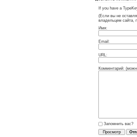
If you have a TypeKey
(Если вы не оставл
владельцем сайта, 
Имя:
Email:
URL:
Комментарий: (можн
Запомнить вас?