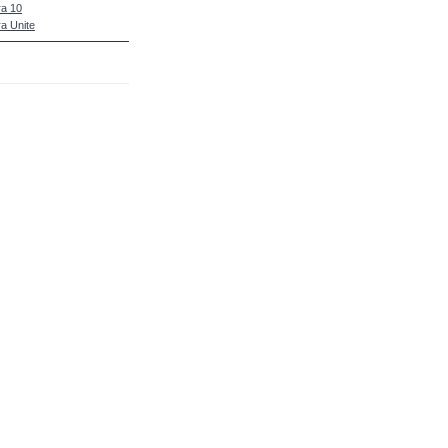
a 10
a Unite