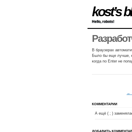
kost’s b
Hello, robots!
Разработ
В браузерах автоматич
Было бы еще лучше, е
когда по Enter не поп
← 
КОММЕНТАРИИ
А ещё ( ; ) заменяла
ДОБАВИТЬ КОММЕНТА