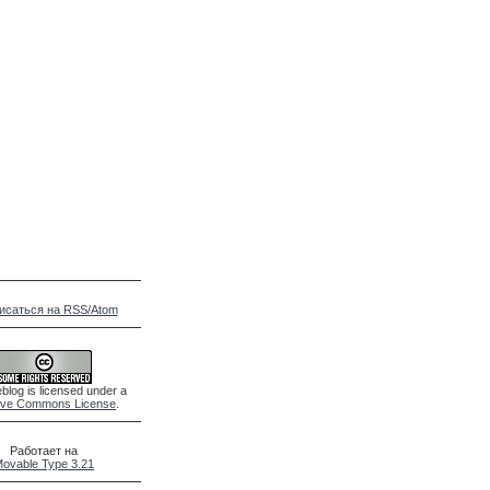
исаться на RSS/Atom
blog is licensed under a
ive Commons License
.
Работает на
ovable Type 3.21