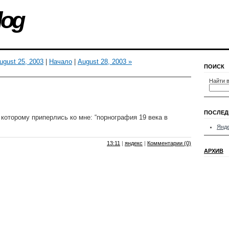
log
ugust 25, 2003
|
Начало
|
August 28, 2003 »
ПОИСК
Найти в
ПОСЛЕД
 которому приперлись ко мне: “порнография 19 века в
Янд
13:11
|
яндекс
|
Комментарии (0)
АРХИВ