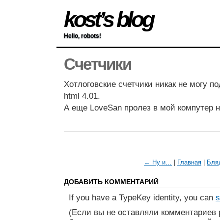
kost’s blog
Hello, robots!
Счетчики
Хотлоговские счетчики никак не могу п
html 4.01.
А еще LoveSan пролез в мой компутер н
← Ну и…
|
Главная
|
Бля
ДОБАВИТЬ КОММЕНТАРИЙ
If you have a TypeKey identity, you can
s
(Если вы не оставляли комментариев 