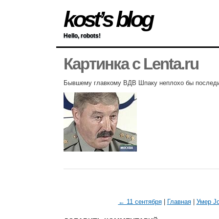
kost’s blog
Hello, robots!
Картинка с Lenta.ru
Бывшему главкому ВДВ Шпаку неплохо бы последи
← 11 сентября
|
Главная
|
Умер J