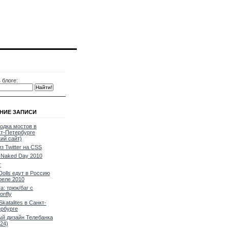
 блоге:
НИЕ ЗАПИСИ
одка мостов в
т-Петербурге
кий сайт)
из Twitter на CSS
Naked Day 2010
т
Dolls едут в Россию
реле 2010
a: трюк/баг с
onfly
Skatalites в Санкт-
рбурге
й дизайн Телебанка
24)