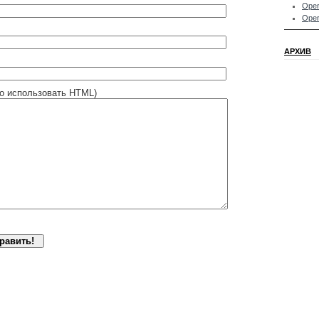
Oper
Oper
АРХИВ
о использовать HTML)