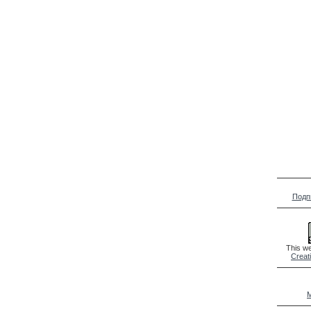
Подп
This we
Creat
M