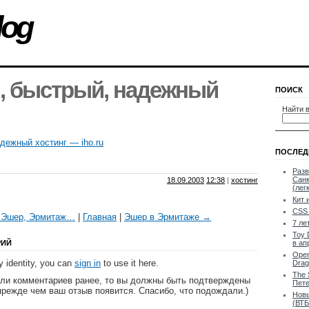
log
, быстрый, надежный
ПОИСК
Найти в
дежный хостинг — iho.ru
ПОСЛЕД
Разв
Санк
18.09.2003
12:38
|
хостинг
(лег
Кит 
CSS 
 Эшер, Эрмитаж…
|
Главная
|
Эшер в Эрмитаже →
7 ле
Toy 
РИЙ
в ап
Oper
 identity, you can
sign in
to use it here.
Drag
The 
яли комментариев ранее, то вы должны быть подтверждены
Пете
прежде чем ваш отзыв появится. Спасибо, что подождали.)
Новы
(ВТБ