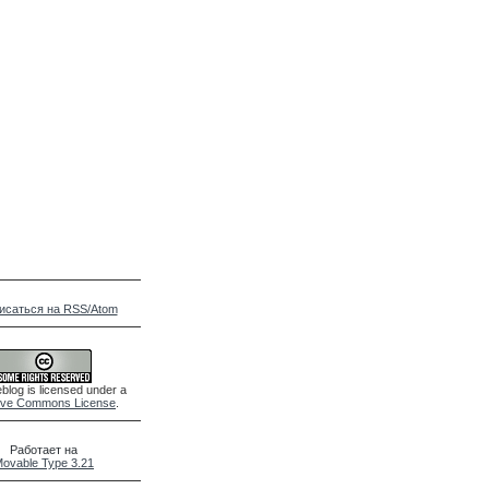
исаться на RSS/Atom
blog is licensed under a
ive Commons License
.
Работает на
ovable Type 3.21