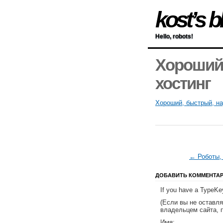
kost’s b
Hello, robots!
Хороший
хостинг
Хороший, быстрый, на
← Роботы,
ДОБАВИТЬ КОММЕНТА
If you have a TypeKey
(Если вы не оставл
владельцем сайта, 
Имя: