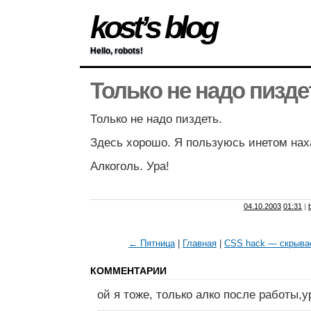
kost’s blog
Hello, robots!
Только не надо пизде
Только не надо пиздеть.
Здесь хорошо. Я пользуюсь инетом нах
Алкоголь. Ура!
04.10.2003
01:31
|
← Пятница
|
Главная
|
CSS hack — скрывае
КОММЕНТАРИИ
ой я тоже, только алко после работы,ур