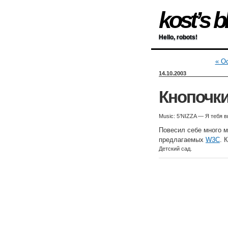
kost’s b
Hello, robots!
« Oc
14.10.2003
Кнопочк
Music: 5’NIZZA — Я тебя 
Повесил себе много м
предлагаемых
W3C
. 
Детский сад.