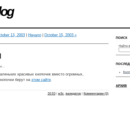
log
tober 13, 2003
|
Начало
|
October 15, 2003 »
ПОИСК
Найти в
и
ПОСЛЕД
вы…
Кноп
аленьких красивых кнопочек вместо огромных,
Кнопочки берут на
этом сайте
.
АРХИВ
20:53
|
w3c
,
валидатор
|
Комментарии (0)