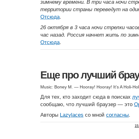
зимнему времени. В три часа ночи стре
территории страны переведут на один
Отсюда
.
26 октября в 3 часа ночи стрелки часо
час назад. Россия начнет жить по зим
Отсюда
.
Еще про лучший брау
Music: Boney M. — Hooray! Hooray! It’s A Holi-Ho
Для тех, кто заходит сюда в поисках
лу
сообщаю, что лучший браузер — это
O
Авторы
Lazylaces
со мной
согласны
.
15