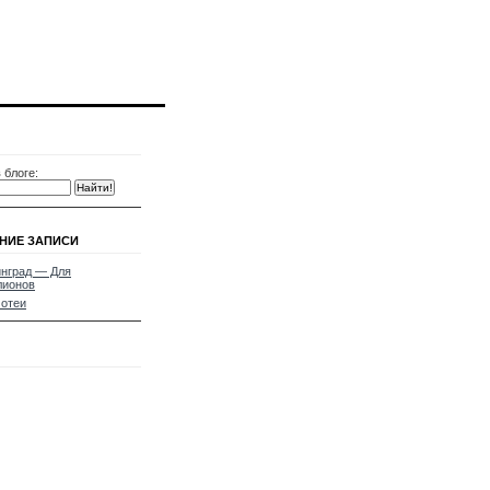
 блоге:
НИЕ ЗАПИСИ
нград — Для
лионов
отеи