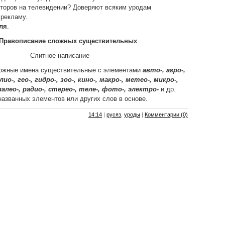
акторов на телевидении? Доверяют всяким уродам
 рекламу.
ля
.
. Правописание сложных существительных
Слитное написание
ложные имена существительные с элементами
авто-, агро-,
елио-, гео-, гидро-, зоо-, кино-, макро-, метео-, микро-,
палео-, радио-, стерео-, теле-, фото-, электро-
и др.
названных элементов или других слов в основе.
14:14
|
русяз
,
уроды
|
Комментарии (0)