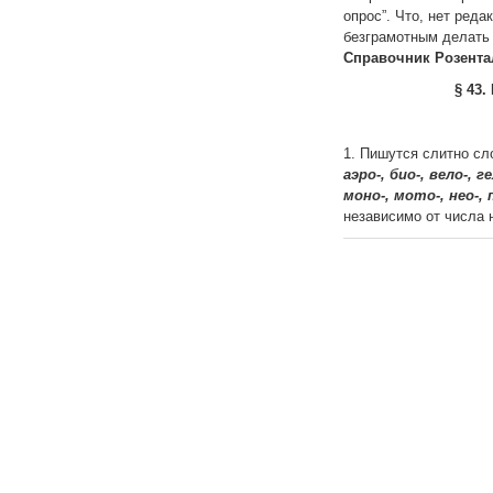
опрос”. Что, нет ред
безграмотным делать
Справочник Розента
§ 43
1. Пишутся слитно с
аэро-, био-, вело-, г
моно-, мото-, нео-, 
независимо от числа 