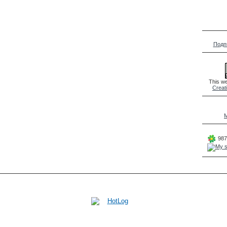
Подп
This we
Creat
M
987