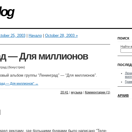
log
tober 25, 2003
|
Начало
|
October 28, 2003 »
ПОИСК
Найти в
ад — Для миллионов
ПОСЛЕД
град (бонустрек)
Лени
новый альбом группы “Ленинград” — “Для миллионов”.
мил
Грам
град — Для миллионов" →
20:41
|
музыка
|
Комментарии (1)
АРХИВ
и
идел рекламу, где большими буквами было написано “Теле-