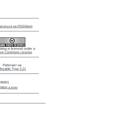
исаться на RSS/Atom
blog is licensed under a
ive Commons License
.
Работает на
ovable Type 3.21
46801
a.kost