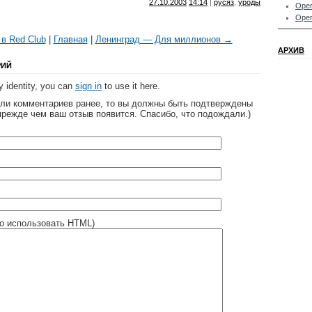
27.10.2003
14:14
|
русяз
,
уроды
Oper
Oper
 в Red Club
|
Главная
|
Ленинград — Для миллионов →
АРХИВ
РИЙ
 identity, you can
sign in
to use it here.
яли комментариев ранее, то вы должны быть подтверждены
прежде чем ваш отзыв появится. Спасибо, что подождали.)
о использовать HTML)