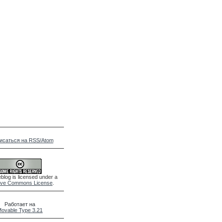
исаться на RSS/Atom
blog is licensed under a
ive Commons License
.
Работает на
ovable Type 3.21