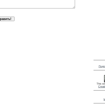
Подп
This we
Creat
M