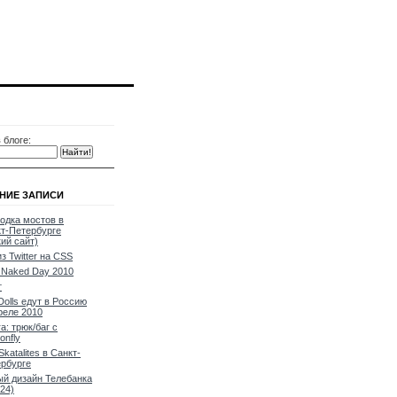
 блоге:
НИЕ ЗАПИСИ
одка мостов в
т-Петербурге
кий сайт)
из Twitter на CSS
Naked Day 2010
т
Dolls едут в Россию
реле 2010
a: трюк/баг с
onfly
Skatalites в Санкт-
рбурге
й дизайн Телебанка
24)