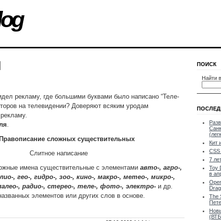
log
и
ПОИСК
Найти в
идел рекламу, где большими буквами было написано “Теле-
акторов на телевидении? Доверяют всяким уродам
ПОСЛЕД
 рекламу.
Разв
ля
.
Санк
(лег
. Правописание сложных существительных
Кит 
CSS 
Слитное написание
7 ле
ложные имена существительные с элементами
авто-, агро-,
Toy 
в ап
елио-, гео-, гидро-, зоо-, кино-, макро-, метео-, микро-,
Oper
палео-, радио-, стерео-, теле-, фото-, электро-
и др.
Drag
названных элементов или других слов в основе.
The 
Пете
Новы
(ВТБ