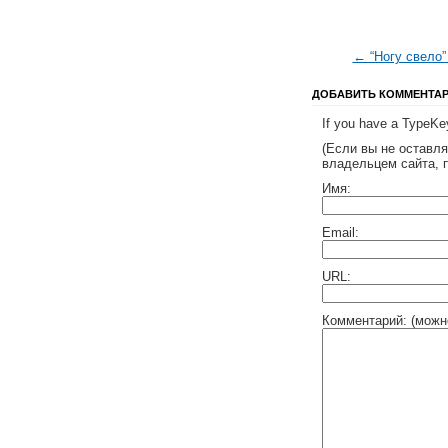
← “Ногу свело”
ДОБАВИТЬ КОММЕНТА
If you have a TypeKey
(Если вы не оставл
владельцем сайта, 
Имя:
Email:
URL:
Комментарий: (можн