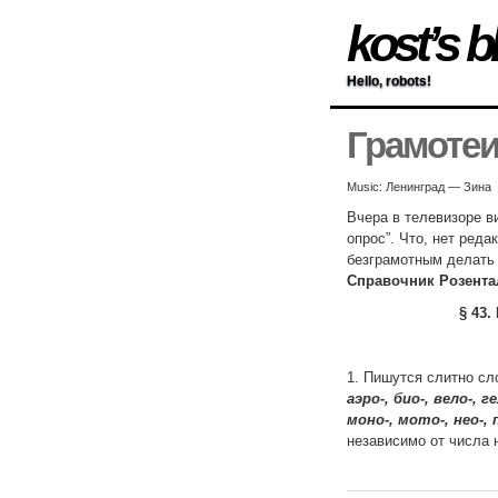
kost’s b
Hello, robots!
Грамоте
Music: Ленинград — Зина
Вчера в телевизоре в
опрос”. Что, нет ред
безграмотным делать
Справочник Розента
§ 43
1. Пишутся слитно с
аэро-, био-, вело-, г
моно-, мото-, нео-, 
независимо от числа 