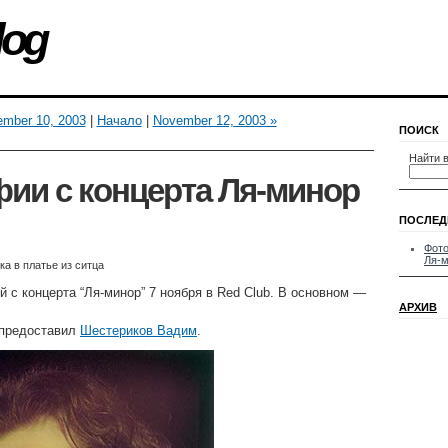
log
ember 10, 2003
|
Начало
|
November 12, 2003 »
ПОИСК
Найти в
ии с концерта Ля-минор
ПОСЛЕД
Фото
Ля-м
а в платье из ситца
 с концерта “Ля-минор” 7 ноября в Red Club. В основном —
АРХИВ
 предоставил
Шестериков Вадим
.