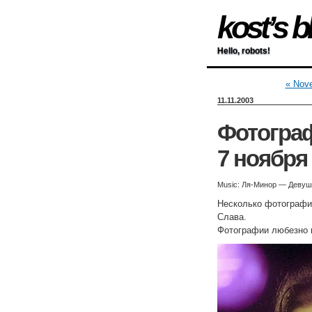
kost’s b
Hello, robots!
« Nov
11.11.2003
Фотограф
7 ноября
Music: Ля-Минор — Девушк
Несколько фотографий
Слава.
Фотографии любезно