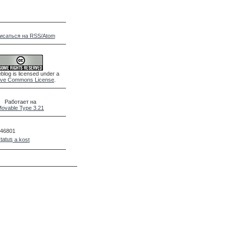
исаться на RSS/Atom
blog is licensed under a
ive Commons License
.
Работает на
ovable Type 3.21
46801
a.kost