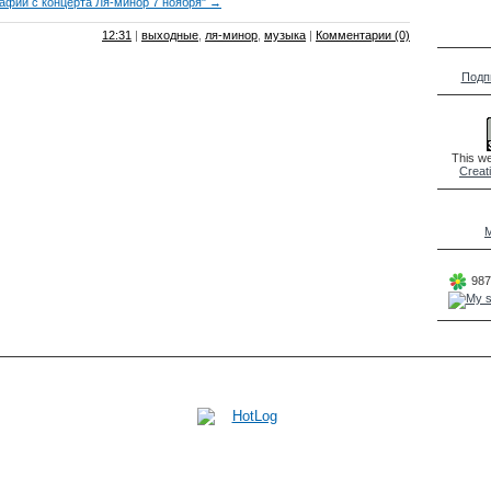
афии с концерта Ля-минор 7 ноября" →
12:31
|
выходные
,
ля-минор
,
музыка
|
Комментарии (0)
Подп
This we
Creat
M
987