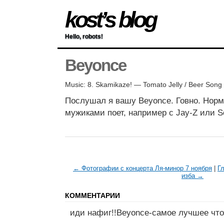
kost’s blog
Hello, robots!
Beyonce
Music: 8. Skamikaze! — Tomato Jelly / Beer Song
Послушал я вашу Beyonce. Говно. Норм
мужиками поет, например с Jay-Z или S
← Фотографии с концерта Ля-минор 7 ноября
|
Г
изба →
КОММЕНТАРИИ
иди нафиг!!Beyonce-самое лучшее что 