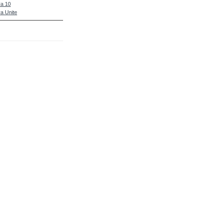
a 10
a Unite