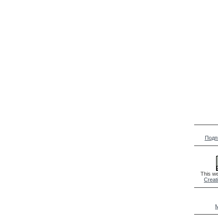
Подп
This we
Creat
M