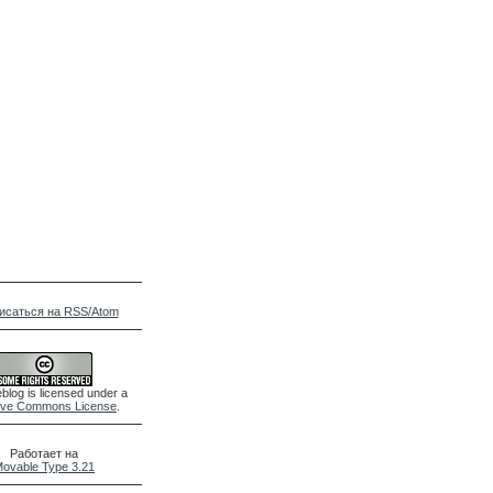
исаться на RSS/Atom
blog is licensed under a
ive Commons License
.
Работает на
ovable Type 3.21