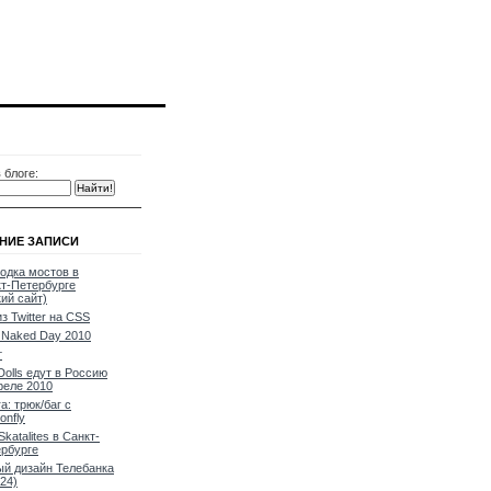
 блоге:
НИЕ ЗАПИСИ
одка мостов в
т-Петербурге
кий сайт)
из Twitter на CSS
Naked Day 2010
т
Dolls едут в Россию
реле 2010
a: трюк/баг с
onfly
Skatalites в Санкт-
рбурге
й дизайн Телебанка
24)