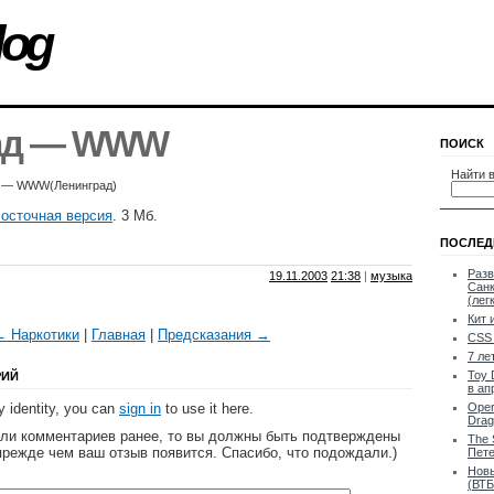
log
ад — WWW
ПОИСК
Найти в
 — WWW(Ленинград)
осточная версия
. 3 Мб.
ПОСЛЕД
Разв
19.11.2003
21:38
|
музыка
Санк
(лег
Кит 
← Наркотики
|
Главная
|
Предсказания →
CSS 
7 ле
Toy 
РИЙ
в ап
 identity, you can
sign in
to use it here.
Oper
Drag
яли комментариев ранее, то вы должны быть подтверждены
The 
прежде чем ваш отзыв появится. Спасибо, что подождали.)
Пете
Новы
(ВТБ