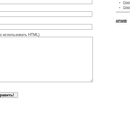
Oper
Oper
АРХИВ
о использовать HTML)