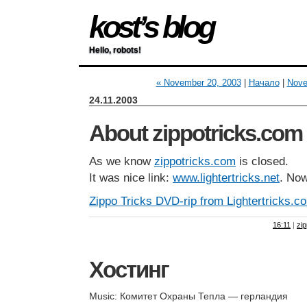
kost’s blog
Hello, robots!
« November 20, 2003
|
Начало
|
Nove
24.11.2003
About zippotricks.com
As we know
zippotricks.com
is closed.
It was nice link:
www.lightertricks.net
. Now
Zippo Tricks DVD-rip from Lightertricks.c
16:11
|
zi
Хостинг
Music: Комитет Охраны Тепла — герландия