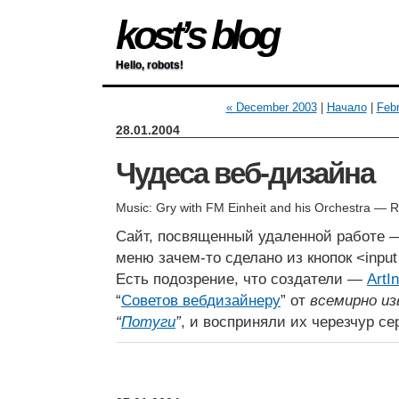
kost’s blog
Hello, robots!
« December 2003
|
Начало
|
Febr
28.01.2004
Чудеса веб-дизайна
Music: Gry with FM Einheit and his Orchestra — 
Сайт, посвященный удаленной работе
меню зачем-то сделано из кнопок <input
Есть подозрение, что создатели —
ArtIn
“
Советов вебдизайнеру
” от
всемирно и
“
Потуги
”
, и восприняли их черезчур се