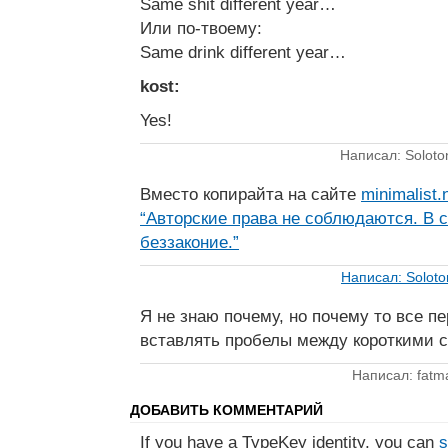
Same shit different year…
Или по-твоему:
Same drink different year…
kost:
Yes!
Написал: Soloto
Вместо копирайта на сайте
minimalist.
“Авторские права не соблюдаются. В с
беззаконие.”
Написал: Soloto
Я не знаю почему, но почему то все п
вставлять пробелы между короткими с
Написал: fatm
ДОБАВИТЬ КОММЕНТАРИЙ
If you have a TypeKey identity, you can
s