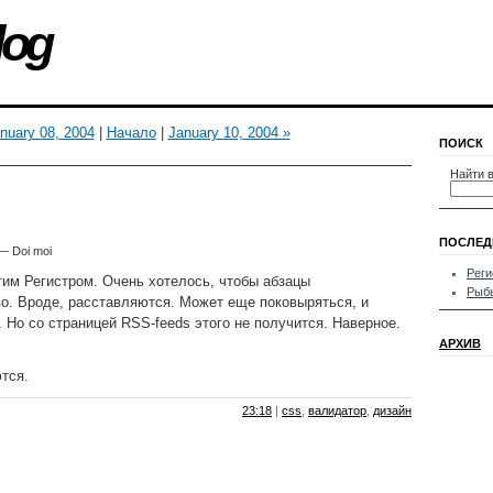
log
nuary 08, 2004
|
Начало
|
January 10, 2004 »
ПОИСК
Найти в
ПОСЛЕД
— Doi moi
Реги
им Регистром. Очень хотелось, чтобы абзацы
Рыб
о. Вроде, расставляются. Может еще поковыряться, и
.. Но со страницей RSS-feeds этого не получится. Наверное.
АРХИВ
тся.
23:18
|
css
,
валидатор
,
дизайн