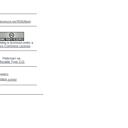
исаться на RSS/Atom
blog is licensed under a
ive Commons License
.
Работает на
ovable Type 3.21
46801
a.kost