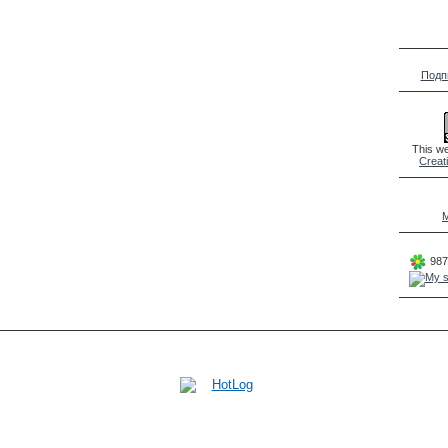
Подп
This we
Creat
M
987