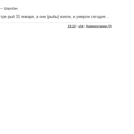
 — Шаробан
тре рыб 31 января, а они (рыбы) взяли, и умерли сегодня…
19:10
|
shit
|
Комментарии (0)