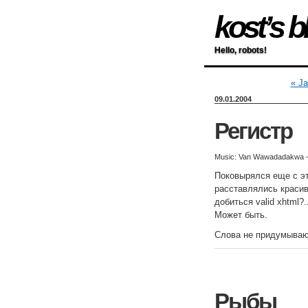
kost’s b
Hello, robots!
« Ja
09.01.2004
Регистр
Music: Van Wawadadakwa 
Поковырялся еще с эт
расставлялись красив
добиться valid xhtml?
Может быть.
Слова не придумываю
Рыбы