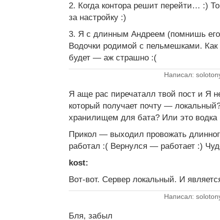
2. Когда контора решит перейти… :) Т
за настройку :)
3. Я с длинным Андреем (помнишь его?
Водочки родимой с пельмешками. Как 
будет — аж страшно :(
Написал: soloton
Я аще рас пиречаталл твой пост и Я 
который получает почту — локальный?
хранилищем для бата? Или это водка 
Прикол — выходил провожать длинного
работал :( Вернулся — работает :) Чудеса
kost:
Вот-вот. Сервер локальный. И являет
Написал: soloton
Бля, забыл