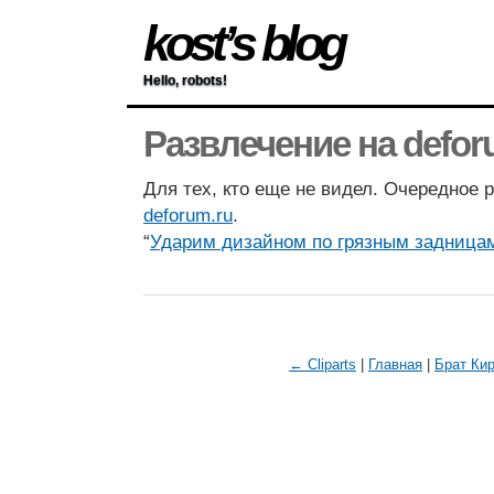
kost’s blog
Hello, robots!
Развлечение на defor
Для тех, кто еще не видел. Очередное 
deforum.ru
.
“
Ударим дизайном по грязным задница
← Cliparts
|
Главная
|
Брат Ки