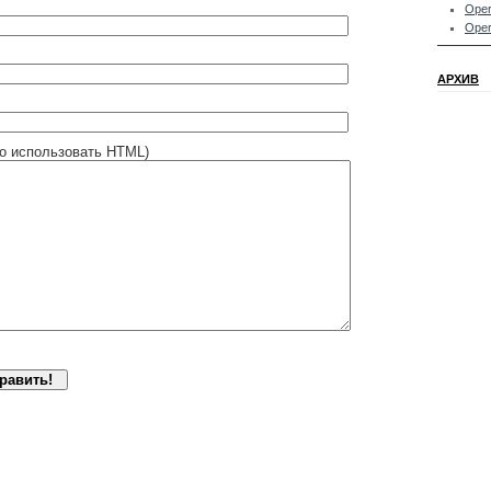
Oper
Oper
АРХИВ
о использовать HTML)