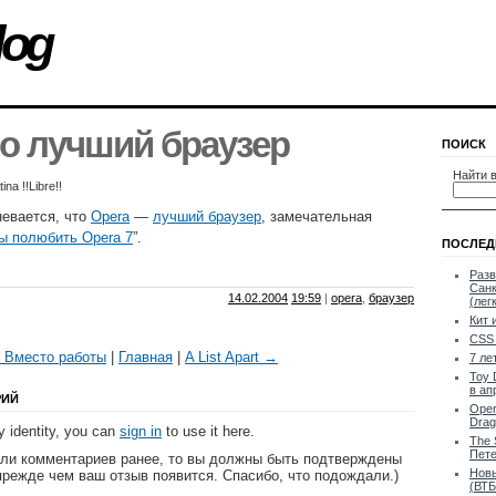
log
о лучший браузер
ПОИСК
Найти в
na !!Libre!!
невается, что
Opera
—
лучший браузер
, замечательная
бы полюбить Opera 7
”.
ПОСЛЕД
Разв
Санк
14.02.2004
19:59
|
opera
,
браузер
(лег
Кит 
CSS 
 Вместо работы
|
Главная
|
A List Apart →
7 ле
Toy 
в ап
РИЙ
Oper
Drag
 identity, you can
sign in
to use it here.
The 
Пете
яли комментариев ранее, то вы должны быть подтверждены
Новы
прежде чем ваш отзыв появится. Спасибо, что подождали.)
(ВТБ