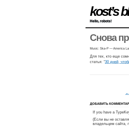
kost’s b
Hello, robots!
Снова пр
Music: Ska-P — America Lati
Для тех, кто еще сом
статья: “
30 дней, что
←
ДОБАВИТЬ КОММЕНТА
If you have a TypeKey
(Если вы не оставл
владельцем сайта, 