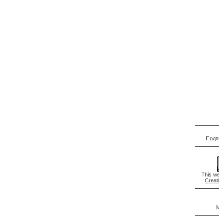
Подп
This we
Creat
M