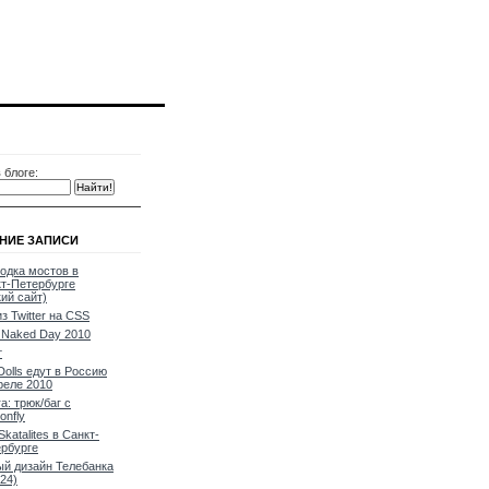
 блоге:
НИЕ ЗАПИСИ
одка мостов в
т-Петербурге
кий сайт)
из Twitter на CSS
Naked Day 2010
т
Dolls едут в Россию
реле 2010
a: трюк/баг с
onfly
Skatalites в Санкт-
рбурге
й дизайн Телебанка
24)