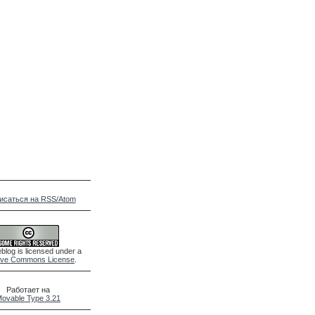
исаться на RSS/Atom
blog is licensed under a
ive Commons License
.
Работает на
ovable Type 3.21