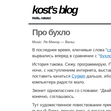
kost’s blog
Hello, robots!
Про бухло
Music: Ля-Минор — Вальс
В последнее время, ключевые слова “
c
вырвались вперед в сравнении с “
бухл
История такова. Сижу, программирую. 
ночи, с наступлением интернета, выста
поставить качаться
Cygwin
дальше, ибо 
компьютера радости мало.
Звонит одноклассник со словами: “Двай
конечно, соглашаюсь.
Тут художественное повествование пре
пьяный Дима, принес пива, я достал кон