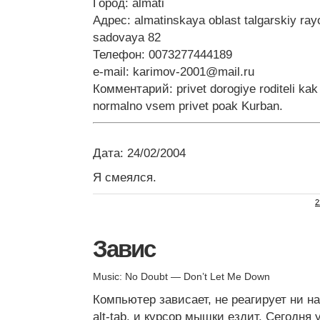
Город: almati
Адрес: almatinskaya oblast talgarskiy rayo
sadovaya 82
Телефон: 0073277444189
e-mail:
karimov-2001@mail.ru
Комментарий: privet dorogiye roditeli ka
normalno vsem privet poak Kurban.
Дата: 24/02/2004
Я смеялся.
2
Завис
Music: No Doubt — Don’t Let Me Down
Компьютер зависает, не реагирует ни на
alt-tab, и курсор мышки ездит. Сегодня 