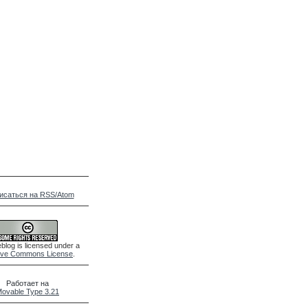
исаться на RSS/Atom
blog is licensed under a
ive Commons License
.
Работает на
ovable Type 3.21