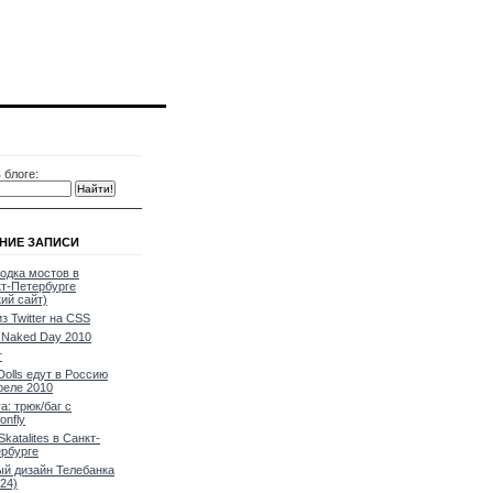
 блоге:
НИЕ ЗАПИСИ
одка мостов в
т-Петербурге
кий сайт)
из Twitter на CSS
Naked Day 2010
т
Dolls едут в Россию
реле 2010
a: трюк/баг с
onfly
Skatalites в Санкт-
рбурге
й дизайн Телебанка
24)