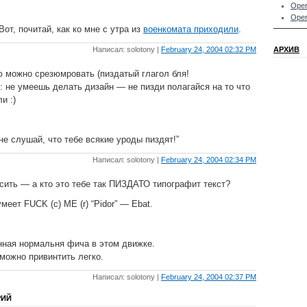
Oper
Oper
от, почитай, как ко мне с утра из
военкомата приходили
.
Написал: solotony |
February 24, 2004 02:32 PM
АРХИВ
ю можно срезюмровать (пиздатый глагол бля!
 : не умеешь делать дизайн — не пизди полагайся на то что
и :)
 не слушай, что тебе всякие уроды пиздят!”
Написал: solotony |
February 24, 2004 02:34 PM
сить — а кто это тебе так ПИЗДАТО типографит текст?
меет FUCK (с) ME (r) “Pidor” — Ebat.
нная нормальня фича в этом движке.
но можно привинтить легко.
Написал: solotony |
February 24, 2004 02:37 PM
РИЙ