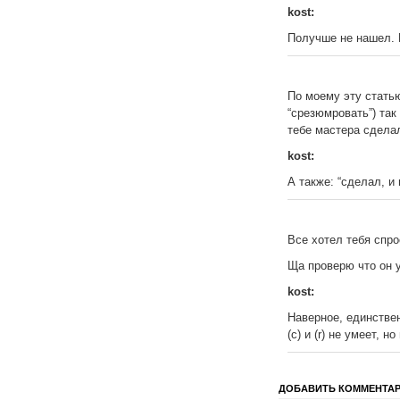
kost:
Получше не нашел. В
По моему эту стать
“срезюмровать”) так
тебе мастера сделал
kost:
А также: “сделал, и
Все хотел тебя спро
Ща проверю что он у
kost:
Наверное, единстве
(c) и (r) не умеет, 
ДОБАВИТЬ КОММЕНТА