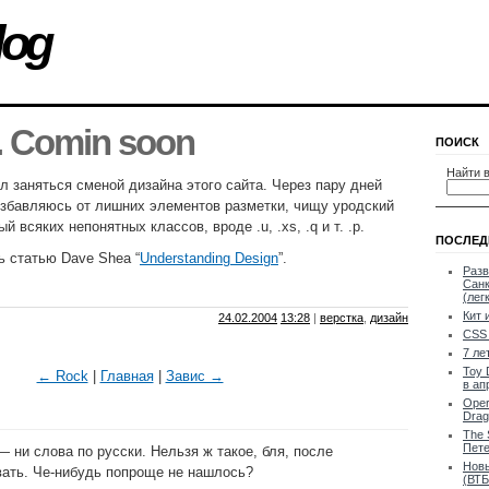
log
. Comin soon
ПОИСК
Найти в
л заняться сменой дизайна этого сайта. Через пару дней
Избавляюсь от лишних элементов разметки, чищу уродский
ый всяких непонятных классов, вроде .u, .xs, .q и т. .p.
ПОСЛЕД
ь статью Dave Shea “
Understanding Design
”.
Разв
Санк
(лег
Кит 
24.02.2004
13:28
|
верстка
,
дизайн
CSS 
7 ле
Toy 
← Rock
|
Главная
|
Завис →
в ап
Oper
Drag
The 
Пете
 — ни слова по русски. Нельзя ж такое, бля, после
Новы
вать. Че-нибудь попроще не нашлось?
(ВТБ