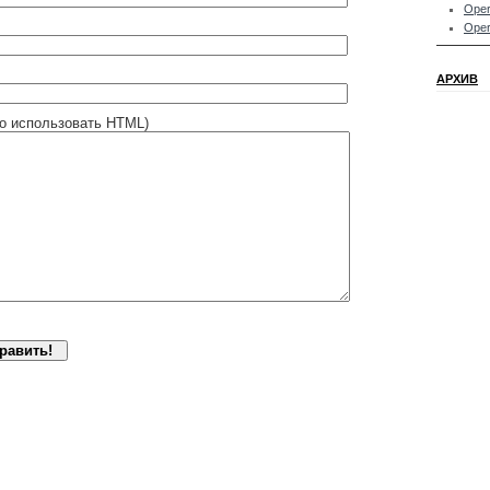
Oper
Oper
АРХИВ
о использовать HTML)