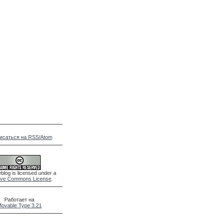
исаться на RSS/Atom
blog is licensed under a
ive Commons License
.
Работает на
ovable Type 3.21