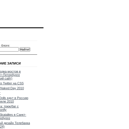
 блоге:
НИЕ ЗАПИСИ
одка мостов в
т-Петербурге
кий сайт)
из Twitter на CSS
Naked Day 2010
т
Dolls едут в Россию
реле 2010
a: трюк/баг с
onfly
Skatalites в Санкт-
рбурге
й дизайн Телебанка
24)