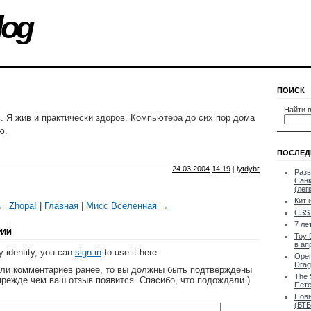
log
ПОИСК
Найти в
ь. Я жив и практически здоров. Компьютера до сих пор дома
ю.
ПОСЛЕД
24.03.2004
14:19
|
lytdybr
Разв
Санк
(лег
Кит 
← Zhopa!
|
Главная
|
Мисс Вселенная →
CSS 
7 ле
РИЙ
Toy 
в ап
 identity, you can
sign in
to use it here.
Oper
Drag
яли комментариев ранее, то вы должны быть подтверждены
The 
прежде чем ваш отзыв появится. Спасибо, что подождали.)
Пете
Новы
(ВТБ