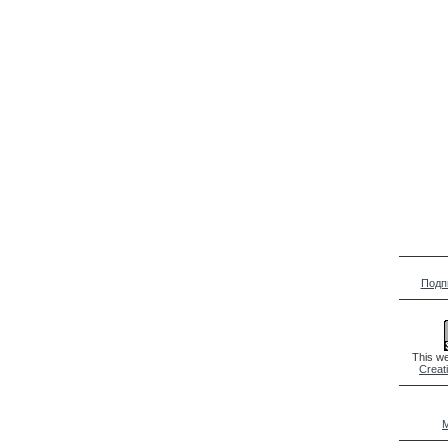
Подп
This we
Creat
M