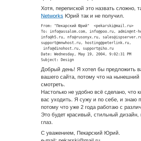
Хотя, перепиской это назвать сложно, т
Networks
Юрий так и не получил.
From: "Пекарский Юрий"  <
pekarski@mail.ru
>

To: 
info@assalom.com
, 
info@poo.ru
, 
admin@nt-h
info@h5.ru
, 
nfo@rusonyx.ru
, 
sales@ispserver.r
support@mnwhost.ru
, 
hosting@peterlink.ru
,

info@dinohost.ru
, 
support@iho.ru
Date: Wednesday, May 19, 2004, 9:02:31 PM

Subject: Design
Добрый день! Я хотел бы предложить в
вашего сайта, потому что на нынешний
смотреть.
Настолько не удобно всё сделано, что к
вас уходить. Я сужу и по себе, и знаю 
потому что уже 2 года работаю с разл
Это будет красивый, стильный дизайн, 
глаз.
С уважением, Пекарский Юрий.
e-mail:
pekarski@mail.ru