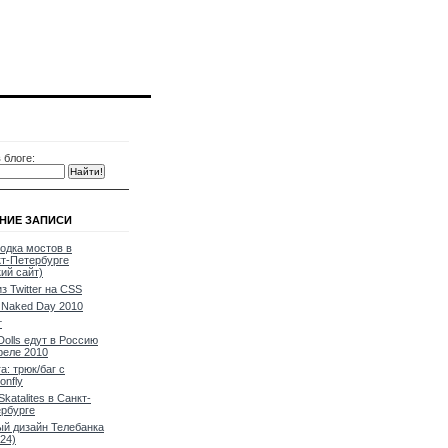
 блоге:
НИЕ ЗАПИСИ
одка мостов в
т-Петербурге
кий сайт)
из Twitter на CSS
Naked Day 2010
т
Dolls едут в Россию
реле 2010
a: трюк/баг с
onfly
Skatalites в Санкт-
рбурге
й дизайн Телебанка
24)