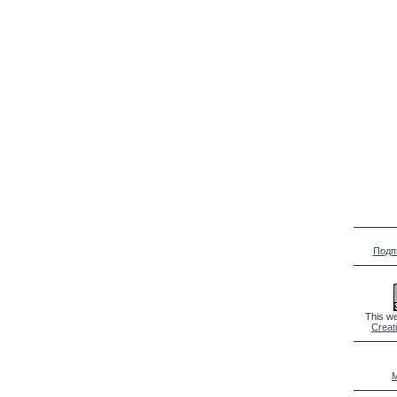
Подп
This we
Creat
M