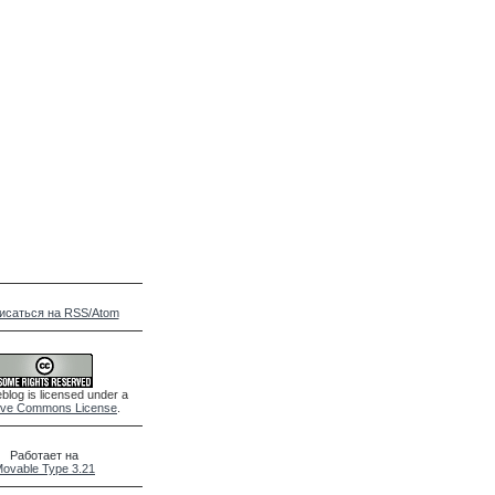
исаться на RSS/Atom
blog is licensed under a
ive Commons License
.
Работает на
ovable Type 3.21