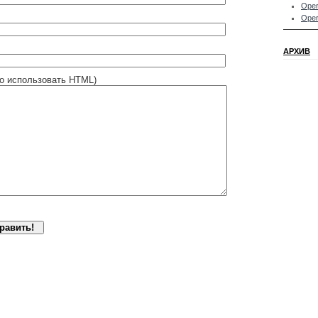
Oper
Oper
АРХИВ
о использовать HTML)