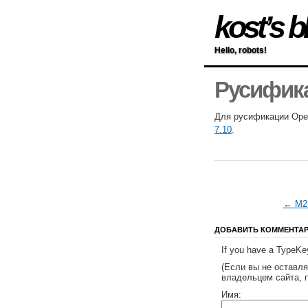
kost’s b
Hello, robots!
Русифика
Для русификации Oper
7.10
.
← M2 
ДОБАВИТЬ КОММЕНТА
If you have a TypeKey
(Если вы не оставл
владельцем сайта, 
Имя: