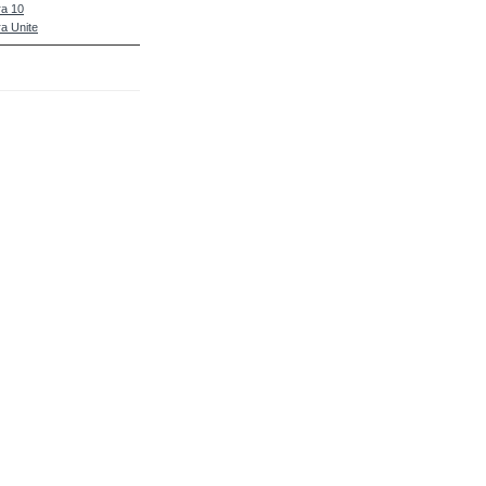
a 10
a Unite