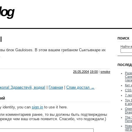
log
ы
ПОИСК
Найти в
вы блок Gauloises. В этом вашем гребаном Сыктывкаре их
.
ПОСЛЕД
26.05.2004
19:00
|
smoke
Разв
Санк
(лег
Кит 
ола! Здравствуй, водка!
|
Главная
|
Спам достал →
CSS 
7 ле
РИЙ
Toy 
в ап
 identity, you can
sign in
to use it here.
Oper
Drag
яли комментариев ранее, то вы должны быть подтверждены
The 
прежде чем ваш отзыв появится. Спасибо, что подождали.)
Пете
Новы
(ВТБ