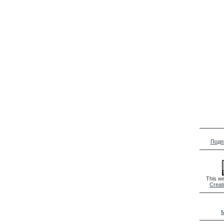
Подп
This we
Creat
M