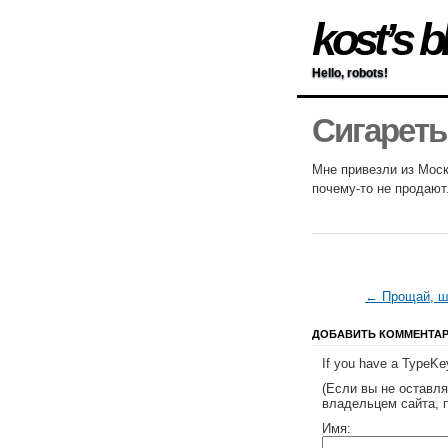
kost’s b
Hello, robots!
Сигарет
Мне привезли из Моск
почему-то не продают
← Прощай, шк
ДОБАВИТЬ КОММЕНТА
If you have a TypeKey
(Если вы не оставл
владельцем сайта, 
Имя: