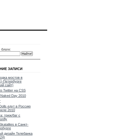
 блоге:
НИЕ ЗАПИСИ
одка мостов в
т-Петербурге
кий сайт)
из Twitter на CSS
Naked Day 2010
т
Dolls едут в Россию
реле 2010
a: трюк/баг с
onfly
Skatalites в Санкт-
рбурге
й дизайн Телебанка
24)