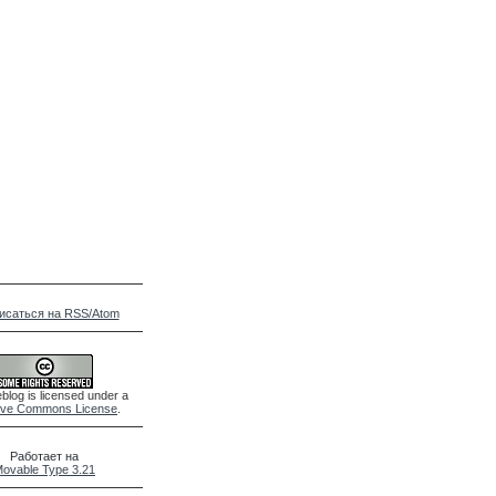
исаться на RSS/Atom
blog is licensed under a
ive Commons License
.
Работает на
ovable Type 3.21