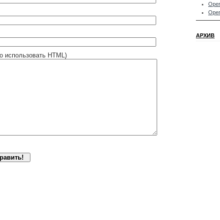
Oper
Oper
АРХИВ
о использовать HTML)