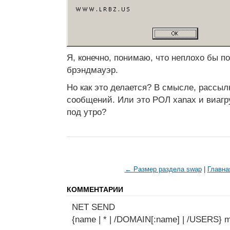
Я, конечно, понимаю, что неплохо бы п
брэндмауэр.
Но как это делается? В смысле, рассы
сообщений. Или это РОЛ xanax и виагр
под утро?
← Размер раздела swap
|
Главна
КОММЕНТАРИИ
NET SEND
{name | * | /DOMAIN[:name] | /USERS} 