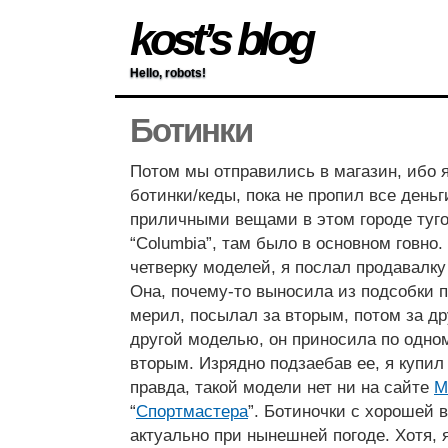
kost’s blog
Hello, robots!
Ботинки
Потом мы отправились в магазин, ибо 
ботинки/кеды, пока не пропил все деньг
приличными вещами в этом городе туго
“Columbia”, там было в основном говно.
четверку моделей, я послал продавалк
Она, почему-то выносила из подсобки п
мерил, посылал за вторым, потом за др
другой моделью, он приносила по одном
вторым. Изрядно подзаебав ее, я купил б
правда, такой модели нет ни на сайте
M
“
Спортмастера
”. Ботиночки с хорошей 
актуально при нынешней погоде. Хотя, я